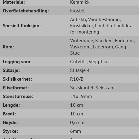
Materiale:
Keramikk
Overflatebehandling:
Frostet
Antiskli
, Vannbestandig
,
Spesiell funksjon:
Frostsikker
, Limt til et nett klar
for montering
Vinterhage
, Kjøkken
, Baderom
,
Rom:
Vaskerom
, Lagerrom
, Gang
,
Stue
Legging som:
Gulvflis
, Veggfliser
Slitasje:
Slitasje 4
Sklisikkerhet:
R10/B
Fliseformat:
Sekskantet
, Sekskant
Stenstørrelse:
51x59mm
Lengde:
10 cm
Bredt:
10 cm
Høyde:
0,6 cm
Styrke:
6mm