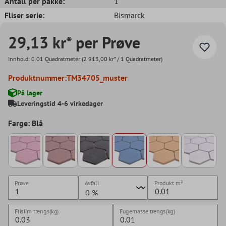
Antall per pakke:
1
Fliser serie:
Bismarck
29,13 kr* per Prøve
Innhold:
0.01 Quadratmeter
(2 913,00 kr* / 1 Quadratmeter)
Produktnummer:
TM34705_muster
På lager
Leveringstid 4-6 virkedager
Farge: Blå
Prøve
Avfall
Produkt
m²
Flislim trengs(kg)
Fugemasse trengs(kg)