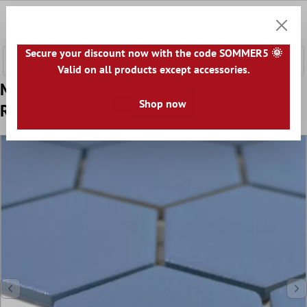
 hovedinnhold
0
Handle
Secure your discount now with the code SOMMER5 🌞
Valid on all products except accessories.
Mønster fra Keramisk Mosaikk Bismarck
Shop now
R10B Sekskant Blå H51