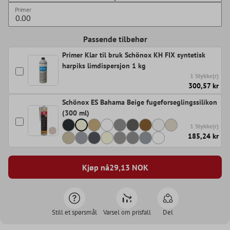
Primer
Passende tilbehør
Primer Klar til bruk Schönox KH FIX syntetisk
harpiks limdispersjon 1 kg
1 Stykke(r)
300,57 kr
Schönox ES Bahama Beige fugeforseglingssilikon
(300 ml)
1 Stykke(r)
185,24 kr
Kjøp nå
29,13
NOK
Still et spørsmål
Varsel om prisfall
Del