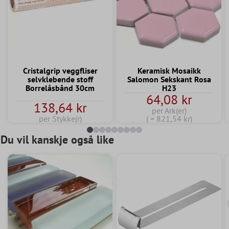
Cristalgrip veggfliser
Keramisk Mosaikk
selvklebende stoff
Salomon Sekskant Rosa
Borrelåsbånd 30cm
H23
64,08 kr
138,64 kr
per Ark(er)
per Stykke(r)
( = 821,54 kr)
Du vil kanskje også like