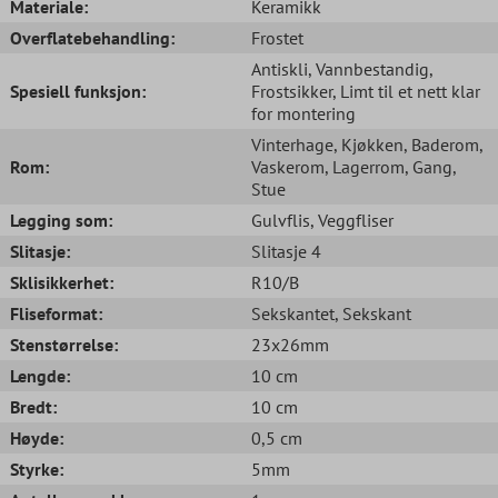
Materiale:
Keramikk
Overflatebehandling:
Frostet
Antiskli
, Vannbestandig
,
Spesiell funksjon:
Frostsikker
, Limt til et nett klar
for montering
Vinterhage
, Kjøkken
, Baderom
,
Rom:
Vaskerom
, Lagerrom
, Gang
,
Stue
Legging som:
Gulvflis
, Veggfliser
Slitasje:
Slitasje 4
Sklisikkerhet:
R10/B
Fliseformat:
Sekskantet
, Sekskant
Stenstørrelse:
23x26mm
Lengde:
10 cm
Bredt:
10 cm
Høyde:
0,5 cm
Styrke:
5mm