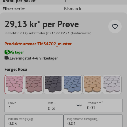
Antall per pakke:
1
Fliser serie:
Bismarck
29,13 kr* per Prøve
Innhold:
0.01 Quadratmeter
(2 913,00 kr* / 1 Quadratmeter)
Produktnummer:
TM34702_muster
På lager
Leveringstid 4-6 virkedager
Farge: Rosa
Prøve
Avfall
Produkt
m²
Flislim trengs(kg)
Fugemasse trengs(kg)