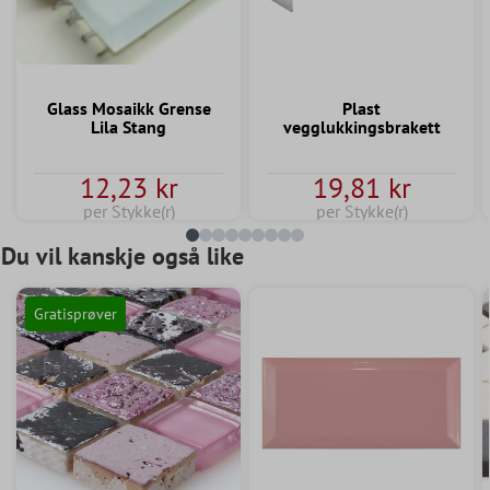
Glass Mosaikk Grense
Plast
Lila Stang
vegglukkingsbrakett
12,23 kr
19,81 kr
per Stykke(r)
per Stykke(r)
Du vil kanskje også like
Gratisprøver