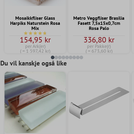
Mosaikkfliser Glass
Metro Veggfliser Brasilia
Harpiks Naturstein Rosa
Fasett 7,5x15x0,7cm
Mix
Rosa Palo
Gjennomsnittlig vurdering av 4.7 av 5 stjerner
154,95 kr
336,80 kr
per Ark(er)
per Pakke(r)
( = 1 597,42 kr)
( = 673,60 kr)
Du vil kanskje også like