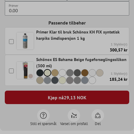
Primer
Passende tilbehør
Primer Klar til bruk Schönox KH FIX syntetisk
harpiks limdispersjon 1 kg
1 Stykke(r)
300,57 kr
Schönox ES Bahama Beige fugeforseglingssilikon
(300 ml)
1 Stykke(r)
185,24 kr
Kjøp nå
29,13
NOK
Still et spørsmål
Varsel om prisfall
Del