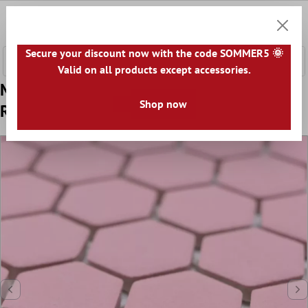
 hovedinnhold
0
Handle
Secure your discount now with the code SOMMER5 🌞
Valid on all products except accessories.
Mønster fra Keramisk Mosaikk Bismarck
Shop now
R10B Sekskant Rosa H23