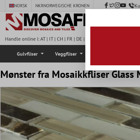
Ku
NORSK
NKR
NORWEGISCHE KRONEN
 hovedinnhold
Handle online i:
AT
|
IT
|
CH
|
FR
|
DE
|
UK
|
CZ
|
SE
|
DK
|
BE
|
NL
Gulvfliser
Veggfliser
Mosaikkfliser
Mønster fra Mosaikkfliser Glas