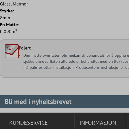
Glass, Marmor
Styrke:
8mm
En Matte:
0,090m²
Polert
Den matte overflaten blir mekanisk behandlet for å oppnå en
sjekke om overflaten allerede er behandlet med en flekkbesky
må påføres etter installasjon. Produsentens instruksjoner bør
Bli med i nyheitsbrevet
KUNDESERVICE
INFORMASJON