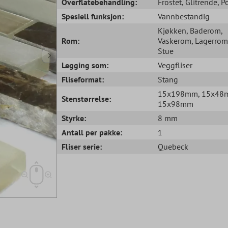
Overflatebehandling:
Frostet
, Glitrende
, P
Spesiell funksjon:
Vannbestandig
Kjøkken
, Baderom
,
Rom:
Vaskerom
, Lagerrom
Stue
Legging som:
Veggfliser
Fliseformat:
Stang
15x198mm
, 15x4
Stenstørrelse:
15x98mm
Styrke:
8 mm
Antall per pakke:
1
Fliser serie:
Quebeck