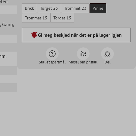
olert
Brick
Torget 23
Trommet 23
Pinne
Trommet 15
Torget 15
, Gang
,
Gi meg beskjed når det er på lager igjen
8mm
,
Still et spørsmål
Varsel om prisfall
Del