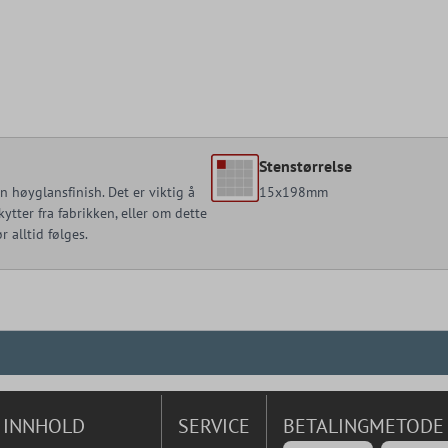
Stenstørrelse
 høyglansfinish. Det er viktig å
15x198mm
tter fra fabrikken, eller om dette
 alltid følges.
INNHOLD
SERVICE
BETALINGMETODE