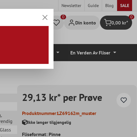
Newsletter
Guide
Blog
SALE
0
Din konto
0,00 kr*
Handlekurv
lvbelegg
Tilbehør
En Verden Av Fliser
29,13 kr* per Prøve
Produktnummer:
LZ69162m_muster
g
,
vendig
Ikke lenger tilgjengelig
 Glass
Fliseformat: Pinne