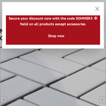
 hovedinnhold
0
Handle
Secure your discount now with the code SOMMER5 🌞
Valid on all products except accessories.
Mønster fra Mosaikkfliser Keramikk
Shop now
Cristianos Hvit Glitrende