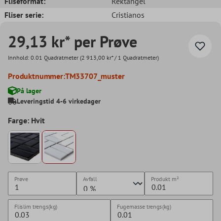
Fliseformat:
Rektangel
Fliser serie:
Cristianos
29,13 kr* per Prøve
Innhold:
0.01 Quadratmeter
(2 913,00 kr* / 1 Quadratmeter)
Produktnummer:
TM33707_muster
På lager
Leveringstid 4-6 virkedager
Farge: Hvit
Prøve
Avfall
Produkt
m²
Flislim trengs(kg)
Fugemasse trengs(kg)