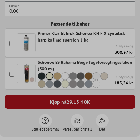
Primer
Passende tilbehør
Primer Klar til bruk Schönox KH FIX syntetisk
harpiks limdispersjon 1 kg
1 Stykke(r)
300,57 kr
Schönox ES Bahama Beige fugeforseglingssilikon
(300 ml)
1 Stykke(r)
185,24 kr
Kjøp nå
29,13
NOK
Still et spørsmål
Varsel om prisfall
Del