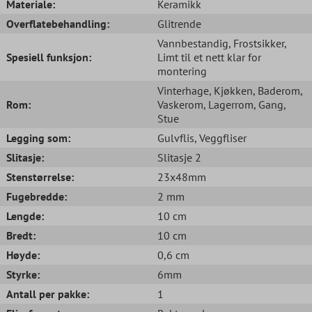
Materiale:
Keramikk
Overflatebehandling:
Glitrende
Vannbestandig
, Frostsikker
,
Spesiell funksjon:
Limt til et nett klar for
montering
Vinterhage
, Kjøkken
, Baderom
,
Rom:
Vaskerom
, Lagerrom
, Gang
,
Stue
Legging som:
Gulvflis
, Veggfliser
Slitasje:
Slitasje 2
Stenstørrelse:
23x48mm
Fugebredde:
2 mm
Lengde:
10 cm
Bredt:
10 cm
Høyde:
0,6 cm
Styrke:
6mm
Antall per pakke:
1