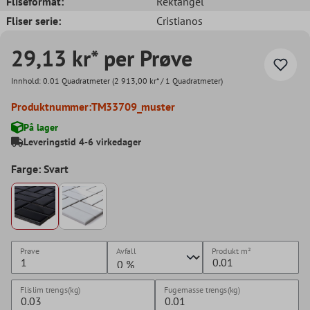
Fliseformat:
Rektangel
Fliser serie:
Cristianos
29,13 kr* per Prøve
Innhold:
0.01 Quadratmeter
(2 913,00 kr* / 1 Quadratmeter)
Produktnummer:
TM33709_muster
På lager
Leveringstid 4-6 virkedager
Farge: Svart
Prøve
Avfall
Produkt
m²
Flislim trengs(kg)
Fugemasse trengs(kg)