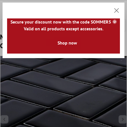
 hovedinnhold
0
Handle
Secure your discount now with the code SOMMER5 🌞
Valid on all products except accessories.
Mønster fra Mosaikkfliser Keramikk
Shop now
Cristianos Svart Glitrende