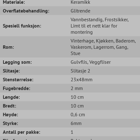
Materiale:
Keramikk
Overflatebehandling:
Glitrende
Vannbestandig
, Frostsikker
,
Spesiell funksjon:
Limt til et nett klar for
montering
Vinterhage
, Kjøkken
, Baderom
,
Rom:
Vaskerom
, Lagerrom
, Gang
,
Stue
Legging som:
Gulvflis
, Veggfliser
Slitasje:
Slitasje 2
Stenstørrelse:
23x48mm
Fugebredde:
2 mm
Lengde:
10 cm
Bredt:
10 cm
Høyde:
0,6 cm
Styrke:
6mm
Antall per pakke:
1