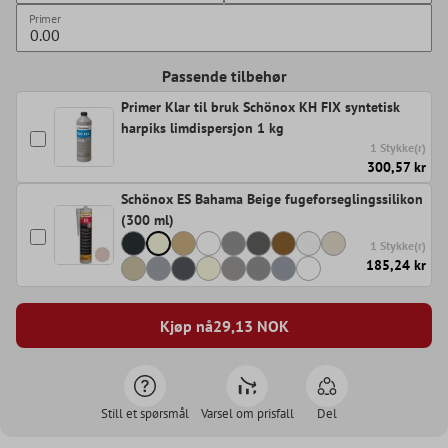
Primer
Passende tilbehør
Primer Klar til bruk Schönox KH FIX syntetisk
harpiks limdispersjon 1 kg
1 Stykke(r)
300,57 kr
Schönox ES Bahama Beige fugeforseglingssilikon
(300 ml)
1 Stykke(r)
185,24 kr
Kjøp nå
29,13
NOK
Still et spørsmål
Varsel om prisfall
Del