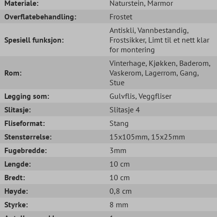
Materiale:
Naturstein
, Marmor
Overflatebehandling:
Frostet
Antiskli
, Vannbestandig
,
Spesiell funksjon:
Frostsikker
, Limt til et nett klar
for montering
Vinterhage
, Kjøkken
, Baderom
,
Rom:
Vaskerom
, Lagerrom
, Gang
,
Stue
Legging som:
Gulvflis
, Veggfliser
Slitasje:
Slitasje 4
Fliseformat:
Stang
Stenstørrelse:
15x105mm
, 15x25mm
Fugebredde:
3mm
Lengde:
10 cm
Bredt:
10 cm
Høyde:
0,8 cm
Styrke:
8 mm