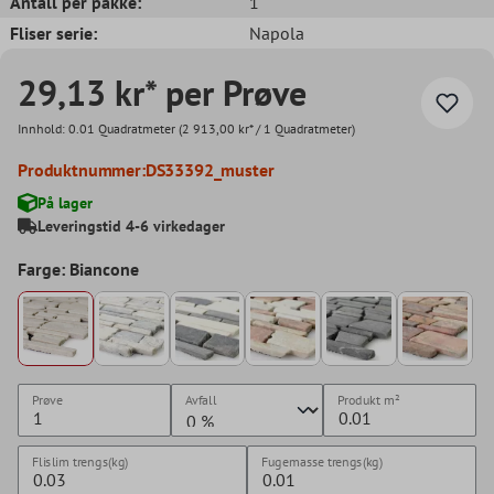
Antall per pakke:
1
Fliser serie:
Napola
29,13 kr* per Prøve
Innhold:
0.01 Quadratmeter
(2 913,00 kr* / 1 Quadratmeter)
Produktnummer:
DS33392_muster
På lager
Leveringstid 4-6 virkedager
Farge: Biancone
Prøve
Avfall
Produkt
m²
Flislim trengs(kg)
Fugemasse trengs(kg)