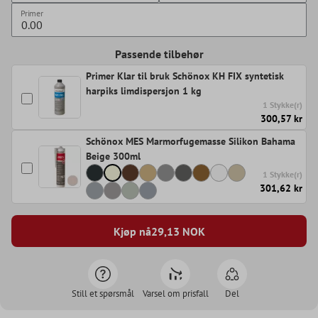
Primer
Passende tilbehør
Primer Klar til bruk Schönox KH FIX syntetisk
harpiks limdispersjon 1 kg
1 Stykke(r)
300,57 kr
Schönox MES Marmorfugemasse Silikon Bahama
Beige 300ml
1 Stykke(r)
301,62 kr
Kjøp nå
29,13
NOK
Still et spørsmål
Varsel om prisfall
Del