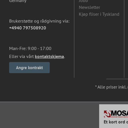
Germany
Jobb
Newsletter
Kjøp fliser i Tyskland
Brukerstøtte og rådgivning via:
+4940 797508920
Man-Fre: 9:00 - 17:00
Eller via vårt
kontaktskjema
.
Angre kontrakt
* Alle priser ink
Et kort ord 