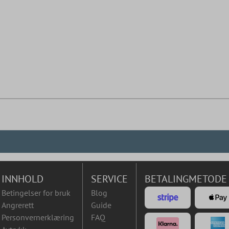
INNHOLD
SERVICE
BETALINGMETODE
Betingelser for bruk
Blog
Angrerett
Guide
Personvernerklæring
FAQ