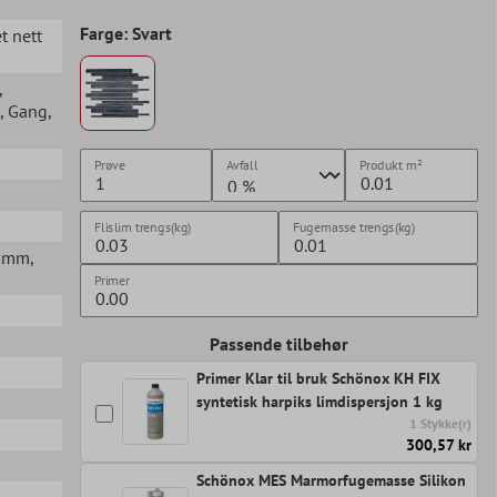
Farge: Svart
et nett
,
, Gang
,
Prøve
Avfall
Produkt
m²
Flislim trengs(kg)
Fugemasse trengs(kg)
00mm
,
Primer
Passende tilbehør
Primer Klar til bruk Schönox KH FIX
syntetisk harpiks limdispersjon 1 kg
1 Stykke(r)
300,57 kr
Schönox MES Marmorfugemasse Silikon