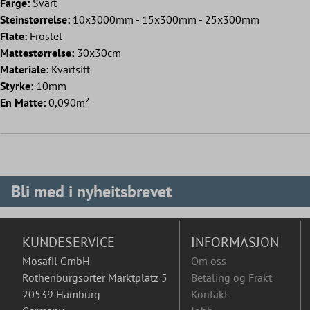
Farge:
Svart
Steinstørrelse:
10x3000mm - 15x300mm - 25x300mm
Flate:
Frostet
Mattestørrelse:
30x30cm
Materiale:
Kvartsitt
Styrke:
10mm
En Matte:
0,090m²
Bli med i nyheitsbrevet
KUNDESERVICE
INFORMASJON
Mosafil GmbH
Om oss
Rothenburgsorter Marktplatz 5
Betaling og Frakt
20539 Hamburg
Kontakt