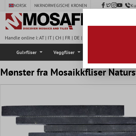
Ku
NORSK
NKR
NORWEGISCHE KRONEN
 hovedinnhold
Handle online i:
AT
|
IT
|
CH
|
FR
|
DE
|
UK
|
CZ
|
SE
|
DK
|
BE
|
NL
Gulvfliser
Veggfliser
Mosaikkfliser
Mønster fra Mosaikkfliser Naturst