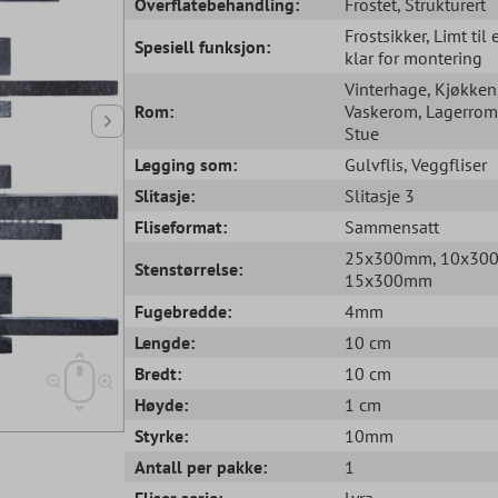
Overflatebehandling:
Frostet
, Strukturert
Frostsikker
, Limt til 
Spesiell funksjon:
klar for montering
Vinterhage
, Kjøkken
Rom:
Vaskerom
, Lagerrom
Stue
Legging som:
Gulvflis
, Veggfliser
Slitasje:
Slitasje 3
Fliseformat:
Sammensatt
25x300mm
, 10x3
Stenstørrelse:
15x300mm
Fugebredde:
4mm
Lengde:
10 cm
Bredt:
10 cm
Høyde:
1 cm
Styrke:
10mm
Antall per pakke:
1
Fliser serie:
Lyra