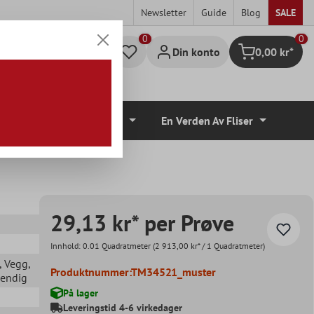
Newsletter
Guide
Blog
SALE
0
Din konto
0,00 kr*
Handlekurv
lvbelegg
Tilbehør
En Verden Av Fliser
29,13 kr* per Prøve
Innhold:
0.01 Quadratmeter
(2 913,00 kr* / 1 Quadratmeter)
, Vegg
,
Produktnummer:
TM34521_muster
vendig
På lager
Leveringstid 4-6 virkedager