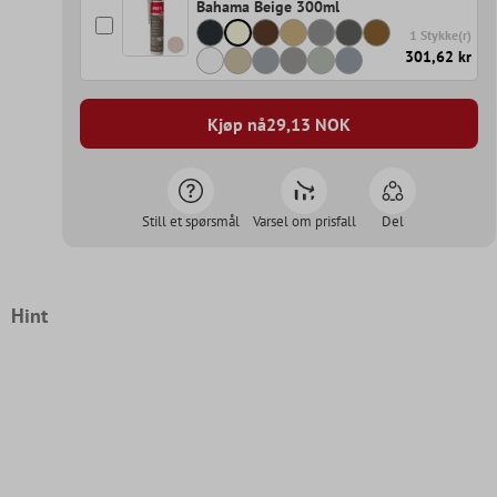
Bahama Beige 300ml
1 Stykke(r)
301,62 kr
Kjøp nå
29,13
NOK
Still et spørsmål
Varsel om prisfall
Del
Hint