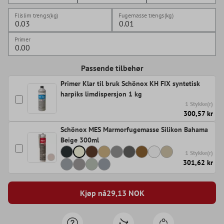
Flislim trengs(kg)
Fugemasse trengs(kg)
Primer
Passende tilbehør
Primer Klar til bruk Schönox KH FIX syntetisk
harpiks limdispersjon 1 kg
1 Stykke(r)
300,57 kr
Schönox MES Marmorfugemasse Silikon Bahama
Beige 300ml
1 Stykke(r)
301,62 kr
Kjøp nå
29,13
NOK