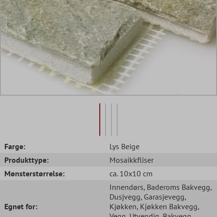
Farge:
Lys Beige
Produkttype:
Mosaikkfliser
Mønsterstørrelse:
ca. 10x10 cm
Innendørs
, Baderoms Bakvegg
,
Dusjvegg
, Garasjevegg
,
Egnet for:
Kjøkken
, Kjøkken Bakvegg
,
Vegg
, Utvendig
, Bakvegg
,