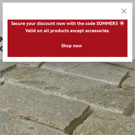
 hovedinnhold
0
Handle
Secure your discount now with the code SOMMER5 🌞
Valid on all products except accessories.
Mønster fra Mosaikkfliser Skifer Naturstein
Shop now
Gidley Lys Beige