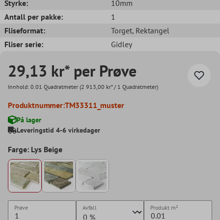
Styrke:
10mm
Antall per pakke:
1
Fliseformat:
Torget
, Rektangel
Fliser serie:
Gidley
29,13 kr* per Prøve
Innhold:
0.01 Quadratmeter
(2 913,00 kr* / 1 Quadratmeter)
Produktnummer:
TM33311_muster
På lager
Leveringstid 4-6 virkedager
Farge: Lys Beige
Prøve
Avfall
Produkt
m²