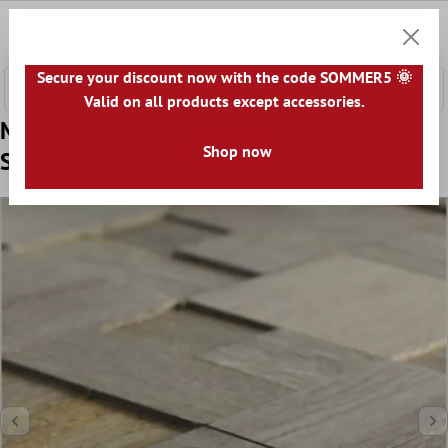
 hovedinnhold
0
Handle
Secure your discount now with the code SOMMER5 🌞
Valid on all products except accessories.
Mønster fra Mosaikkfliser Tre Paris
Shop now
Selvklebende 3D Grå