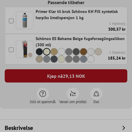
Passende tilbehør
Primer Klar til bruk Schönox KH FIX syntetisk
harpiks limdispersjon 1 kg
1 Stykke(r)
300,57 kr
Schönox ES Bahama Beige fugeforseglingssilikon
(300 ml)
1 Stykke(r)
185,24 kr
Kjøp nå
29,13
NOK
Still et spørsmål
Varsel om prisfall
Del
Beskrivelse