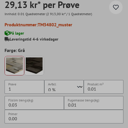
29,13 kr* per Prøve
Innhold:
0.01 Quadratmeter
(2 913,00 kr* / 1 Quadratmeter)
Produktnummer:
TM34802_muster
På lager
Leveringstid 4-6 virkedager
Farge: Grå
Prøve
Avfall
Produkt
m²
Flislim trengs(kg)
Fugemasse trengs(kg)
Primer