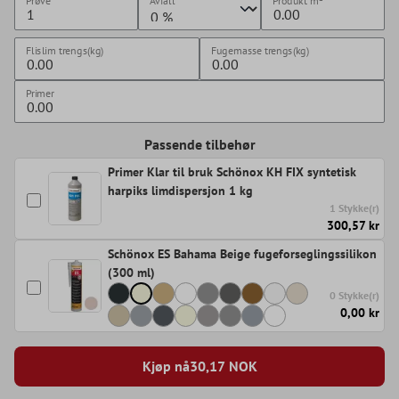
Prøve
Avfall
Produkt
m²
Flislim trengs(kg)
Fugemasse trengs(kg)
Primer
Passende tilbehør
Primer Klar til bruk Schönox KH FIX syntetisk
harpiks limdispersjon 1 kg
1 Stykke(r)
300,57 kr
Schönox ES Bahama Beige fugeforseglingssilikon
(300 ml)
0 Stykke(r)
0,00 kr
Kjøp nå
30,17
NOK