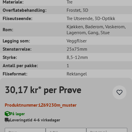
Materiale:
Tre
Overflatebehandling:
Frostet
, 3D
Fliseutseende:
Tre Utseende
, 3D-Optikk
Kjøkken
, Baderom
, Vaskerom
,
Rom:
Lagerrom
, Gang
, Stue
Legging som:
Veggfliser
Stenstørrelse:
25x75mm
Styrke:
8,5-12mm
Antall per pakke:
1
Fliseformat:
Rektangel
30,17 kr* per Prøve
Produktnummer:
LZ69230m_muster
På lager
Leveringstid 4-6 virkedager