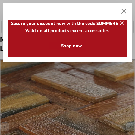
 hovedinnhold
0
Handle
Secure your discount now with the code SOMMER5 🌞
Valid on all products except accessories.
Mønster fra Tremosaikk Fliser Skipsplanker
Shop now
Lakkert