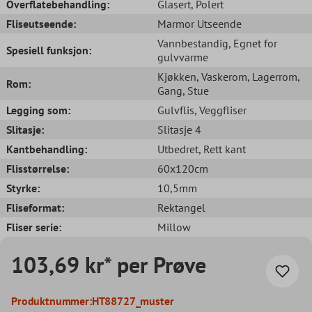
Overflatebehandling:
Glasert
, Polert
Fliseutseende:
Marmor Utseende
Vannbestandig
, Egnet for
Spesiell funksjon:
gulvvarme
Kjøkken
, Vaskerom
, Lagerrom
,
Rom:
Gang
, Stue
Legging som:
Gulvflis
, Veggfliser
Slitasje:
Slitasje 4
Kantbehandling:
Utbedret
, Rett kant
Flisstørrelse:
60x120cm
Styrke:
10,5mm
Fliseformat:
Rektangel
Fliser serie:
Millow
103,69 kr* per Prøve
Produktnummer:
HT88727_muster