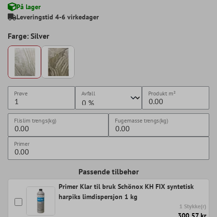
På lager
Leveringstid 4-6 virkedager
Farge: Silver
Prøve
Avfall
Produkt
m²
Flislim trengs(kg)
Fugemasse trengs(kg)
Primer
Passende tilbehør
Primer Klar til bruk Schönox KH FIX syntetisk
harpiks limdispersjon 1 kg
1 Stykke(r)
300,57 kr