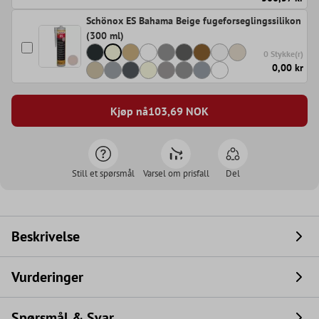
Schönox ES Bahama Beige fugeforseglingssilikon
(300 ml)
0 Stykke(r)
0,00 kr
Kjøp nå
103,69
NOK
Still et spørsmål
Varsel om prisfall
Del
Beskrivelse
Vurderinger
Spørsmål & Svar