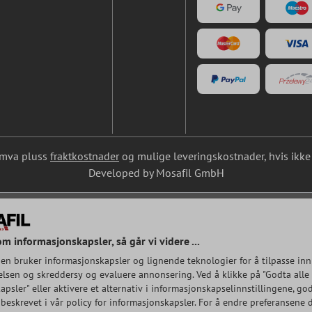
l. mva pluss
fraktkostnader
og mulige leveringskostnader, hvis ikke 
Developed by Mosafil GmbH
om informasjonskapsler, så går vi videre ...
en bruker informasjonskapsler og lignende teknologier for å tilpasse inn
lsen og skreddersy og evaluere annonsering. Ved å klikke på "Godta alle
psler" eller aktivere et alternativ i informasjonskapselinnstillingene, god
beskrevet i vår policy for informasjonskapsler. For å endre preferansene d