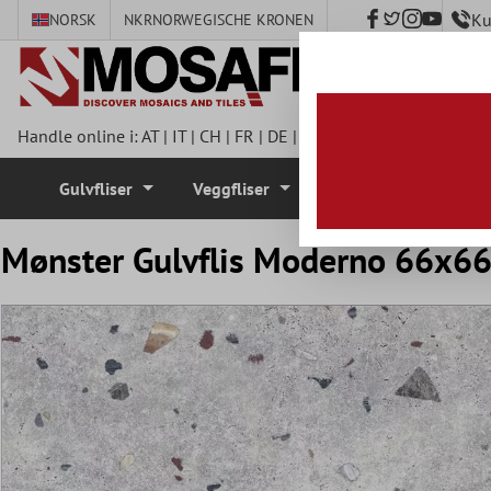
Ku
NORSK
NKR
NORWEGISCHE KRONEN
 hovedinnhold
Handle online i:
AT
|
IT
|
CH
|
FR
|
DE
|
UK
|
CZ
|
SE
|
DK
|
BE
|
NL
Gulvfliser
Veggfliser
Mosaikkfliser
Mønster Gulvflis Moderno 66x66