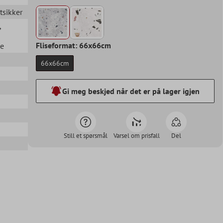
stsikker
,
Fliseformat: 66x66cm
ue
66x66cm
Gi meg beskjed når det er på lager igjen
Still et spørsmål
Varsel om prisfall
Del