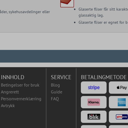
Glaserte fliser får sitt kara
åder, sykehusavdelinger eller
glassaktig lag.
Glaserte fliser er egnet for
INNHOLD
SERVICE
BETALINGMETODE
Betingelser for bruk
Blog
Angrerett
Guide
Personvernerklæring
FAQ
Avtrykk