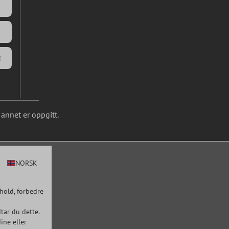
annet er oppgitt.
NORSK
hold, forbedre
tar du dette.
ine eller