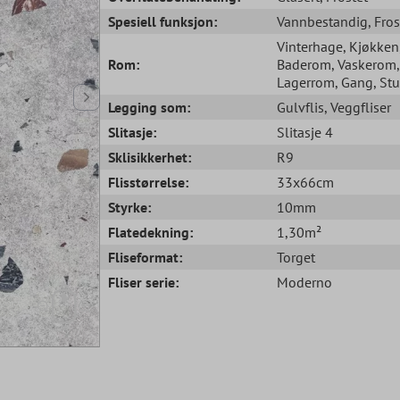
Spesiell funksjon:
Vannbestandig
, Fro
Vinterhage
, Kjøkken
Rom:
Baderom
, Vaskerom
,
Lagerrom
, Gang
, St
Legging som:
Gulvflis
, Veggfliser
Slitasje:
Slitasje 4
Sklisikkerhet:
R9
Flisstørrelse:
33x66cm
Styrke:
10mm
Flatedekning:
1,30m²
Fliseformat:
Torget
Fliser serie:
Moderno