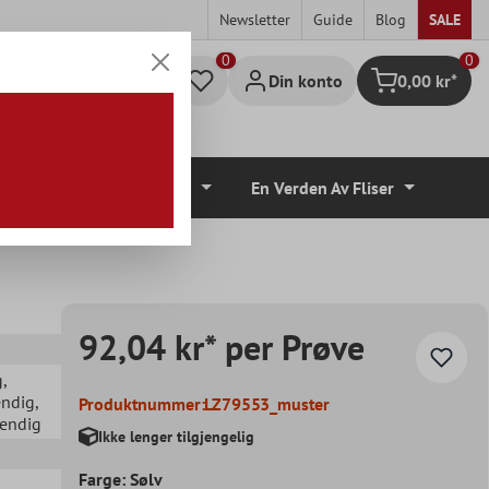
Newsletter
Guide
Blog
SALE
0
Din konto
0,00 kr*
Handlekurv
lvbelegg
Tilbehør
En Verden Av Fliser
92,04 kr* per Prøve
g
,
endig
,
Produktnummer:
LZ79553_muster
vendig
Ikke lenger tilgjengelig
Farge: Sølv