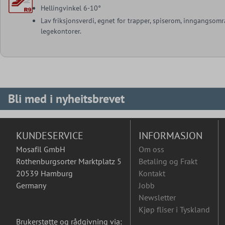
Hellingvinkel 6-10°
Lav friksjonsverdi, egnet for trapper, spiserom, inngangsomr
legekontorer.
Bli med i nyheitsbrevet
KUNDESERVICE
INFORMASJON
Mosafil GmbH
Om oss
Rothenburgsorter Marktplatz 5
Betaling og Frakt
20539 Hamburg
Kontakt
Germany
Jobb
Newsletter
Kjøp fliser i Tyskland
Brukerstøtte og rådgivning via: