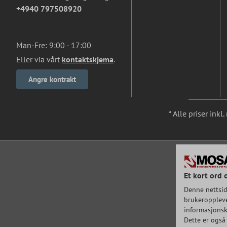
+4940 797508920
Man-Fre: 9:00 - 17:00
Eller via vårt
kontaktskjema
.
Angre kontrakt
* Alle priser ink
Et kort ord 
Denne nettsid
brukeroppleve
informasjonska
Dette er også 