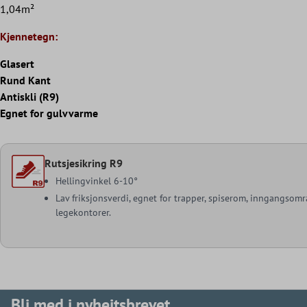
1,04m²
Kjennetegn:
Glasert
Rund Kant
Antiskli (R9)
Egnet for gulvvarme
Rutsjesikring R9
Hellingvinkel 6-10°
Lav friksjonsverdi, egnet for trapper, spiserom, inngangsomr
legekontorer.
Bli med i nyheitsbrevet