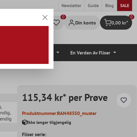
Newsletter
Guide
Blog
SALE
0
Din konto
0,00 kr*
Handlekurv
lvbelegg
Tilbehør
En Verden Av Fliser
115,34 kr* per Prøve
g
,
endig
,
Produktnummer:
RAN48550_muster
vendig
Ikke lenger tilgjengelig
Fliser serie: