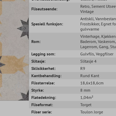
Retro
, Sement Utse
Fliseutseende:
Vintage
Antiskli
, Vannbesta
Spesiell funksjon:
Frostsikker
, Egnet fo
gulvvarme
Vinterhage
, Kjøkken
Rom:
Baderom
, Vaskerom
,
Lagerrom
, Gang
, St
Legging som:
Gulvflis
, Veggfliser
Slitasje:
Slitasje 4
Sklisikkerhet:
R9
Kantbehandling:
Rund Kant
Flisstørrelse:
18,6x18,6cm
Styrke:
8 mm
Flatedekning:
1,04m²
Fliseformat:
Torget
Fliser serie:
Toulon Jorge