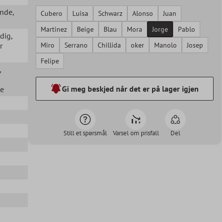
ende
,
Cubero
Luisa
Schwarz
Alonso
Juan
Martinez
Beige
Blau
Mora
Jorge
Pablo
ndig
,
r
Miro
Serrano
Chillida
oker
Manolo
Josep
Felipe
,
Gi meg beskjed når det er på lager igjen
ue
Still et spørsmål
Varsel om prisfall
Del