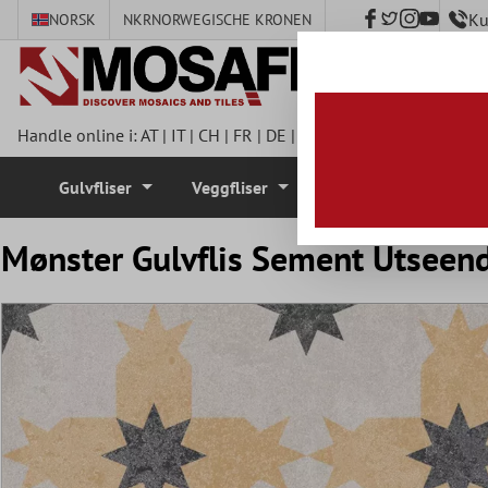
Ku
NORSK
NKR
NORWEGISCHE KRONEN
 hovedinnhold
Handle online i:
AT
|
IT
|
CH
|
FR
|
DE
|
UK
|
CZ
|
SE
|
DK
|
BE
|
NL
Gulvfliser
Veggfliser
Mosaikkfliser
Mønster Gulvflis Sement Utseen