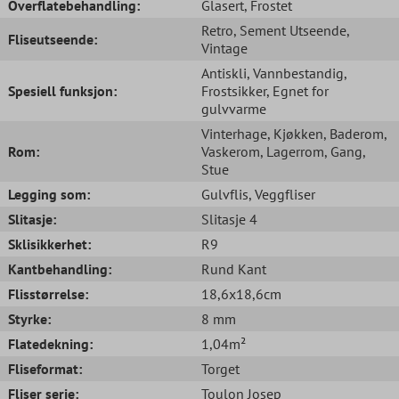
Overflatebehandling:
Glasert
, Frostet
Retro
, Sement Utseende
,
Fliseutseende:
Vintage
Antiskli
, Vannbestandig
,
Spesiell funksjon:
Frostsikker
, Egnet for
gulvvarme
Vinterhage
, Kjøkken
, Baderom
,
Rom:
Vaskerom
, Lagerrom
, Gang
,
Stue
Legging som:
Gulvflis
, Veggfliser
Slitasje:
Slitasje 4
Sklisikkerhet:
R9
Kantbehandling:
Rund Kant
Flisstørrelse:
18,6x18,6cm
Styrke:
8 mm
Flatedekning:
1,04m²
Fliseformat:
Torget
Fliser serie:
Toulon Josep