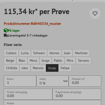
115,34 kr* per Prøve
Produktnummer:
RAN48536_muster
På lager
Leveringstid 5-7 virkedager
Fliser serie:
Cubero
Luisa
Schwarz
Alonso
Juan
Martinez
Beige
Blau
Mora
Jorge
Pablo
Miro
Serrano
Chillida
oker
Manolo
Josep
Felipe
Prøve
Avfall
Produkt
m²
Flislim trengs(kg)
Fugemasse trengs(kg)
Primer