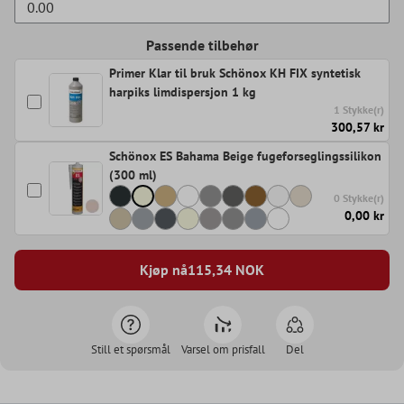
Passende tilbehør
Primer Klar til bruk Schönox KH FIX syntetisk
harpiks limdispersjon 1 kg
1 Stykke(r)
300,57 kr
Schönox ES Bahama Beige fugeforseglingssilikon
(300 ml)
0 Stykke(r)
0,00 kr
Kjøp nå
115,34
NOK
Still et spørsmål
Varsel om prisfall
Del