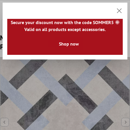
 hovedinnhold
0
Handle
Secure your discount now with the code SOMMER5 🌞
Valid on all products except accessories.
Mønster Gulvflis Sement Utseende Toulon
Shop now
Pablo 18,6x18,6cm