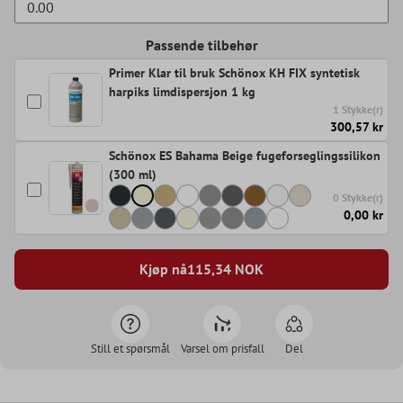
Passende tilbehør
Primer Klar til bruk Schönox KH FIX syntetisk
harpiks limdispersjon 1 kg
1 Stykke(r)
300,57 kr
Schönox ES Bahama Beige fugeforseglingssilikon
(300 ml)
0 Stykke(r)
0,00 kr
Kjøp nå
115,34
NOK
Still et spørsmål
Varsel om prisfall
Del