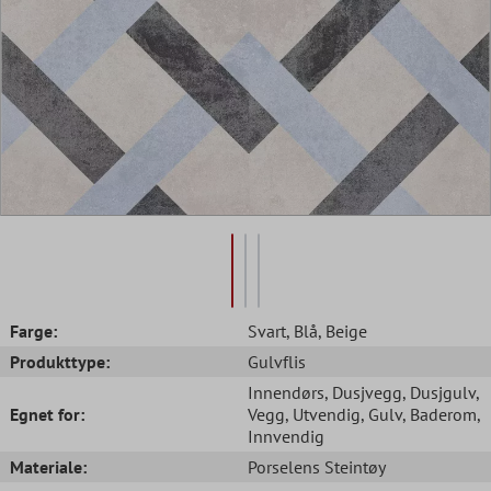
Farge:
Svart
, Blå
, Beige
Produkttype:
Gulvflis
Innendørs
, Dusjvegg
, Dusjgulv
,
Egnet for:
Vegg
, Utvendig
, Gulv
, Baderom
,
Innvendig
Materiale:
Porselens Steintøy