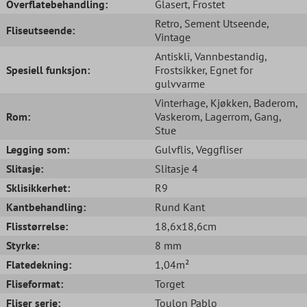
Overflatebehandling:
Glasert
, Frostet
Retro
, Sement Utseende
,
Fliseutseende:
Vintage
Antiskli
, Vannbestandig
,
Spesiell funksjon:
Frostsikker
, Egnet for
gulvvarme
Vinterhage
, Kjøkken
, Baderom
,
Rom:
Vaskerom
, Lagerrom
, Gang
,
Stue
Legging som:
Gulvflis
, Veggfliser
Slitasje:
Slitasje 4
Sklisikkerhet:
R9
Kantbehandling:
Rund Kant
Flisstørrelse:
18,6x18,6cm
Styrke:
8 mm
Flatedekning:
1,04m²
Fliseformat:
Torget
Fliser serie:
Toulon Pablo