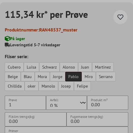
115,34 kr* per Prøve
Produktnummer:
RAN48537_muster
På lager
Leveringstid 5-7 virkedager
Fliser serie:
Cubero
Luisa
Schwarz
Alonso
Juan
Martinez
Beige
Blau
Mora
Jorge
Pablo
Miro
Serrano
Chillida
oker
Manolo
Josep
Felipe
Prøve
Avfall
Produkt
m²
Flislim trengs(kg)
Fugemasse trengs(kg)
Primer