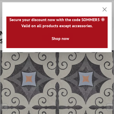
 hovedinnhold
0
Handle
Secure your discount now with the code SOMMER5 🌞
Valid on all products except accessories.
Mønster Gulvflis Sement Utseende Toulon
Shop now
Serrano 18,6x18,6cm