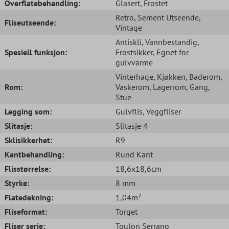
Overflatebehandling:
Glasert
, Frostet
Retro
, Sement Utseende
,
Fliseutseende:
Vintage
Antiskli
, Vannbestandig
,
Spesiell funksjon:
Frostsikker
, Egnet for
gulvvarme
Vinterhage
, Kjøkken
, Baderom
,
Rom:
Vaskerom
, Lagerrom
, Gang
,
Stue
Legging som:
Gulvflis
, Veggfliser
Slitasje:
Slitasje 4
Sklisikkerhet:
R9
Kantbehandling:
Rund Kant
Flisstørrelse:
18,6x18,6cm
Styrke:
8 mm
Flatedekning:
1,04m²
Fliseformat:
Torget
Fliser serie:
Toulon Serrano