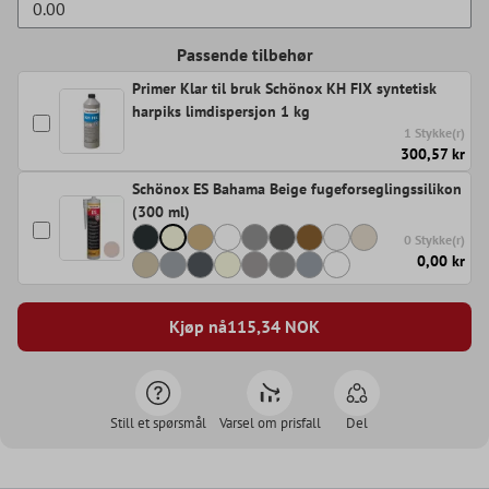
Passende tilbehør
Primer Klar til bruk Schönox KH FIX syntetisk
harpiks limdispersjon 1 kg
1 Stykke(r)
300,57 kr
Schönox ES Bahama Beige fugeforseglingssilikon
(300 ml)
0 Stykke(r)
0,00 kr
Kjøp nå
115,34
NOK
Still et spørsmål
Varsel om prisfall
Del