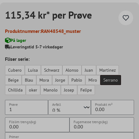
115,34 kr* per Prøve
Produktnummer:
RAN48548_muster
På lager
Leveringstid 5-7 virkedager
Fliser serie:
Cubero
Luisa
Schwarz
Alonso
Juan
Martinez
Beige
Blau
Mora
Jorge
Pablo
Miro
Serrano
Chillida
oker
Manolo
Josep
Felipe
Prøve
Avfall
Produkt
m²
Flislim trengs(kg)
Fugemasse trengs(kg)
Primer