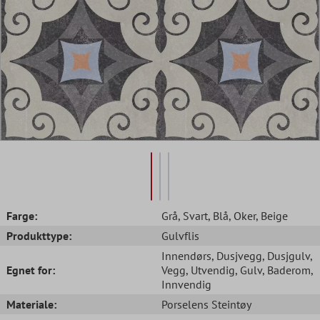
Farge:
Grå
, Svart
, Blå
, Oker
, Beige
Produkttype:
Gulvflis
Innendørs
, Dusjvegg
, Dusjgulv
,
Egnet for:
Vegg
, Utvendig
, Gulv
, Baderom
,
Innvendig
Materiale:
Porselens Steintøy