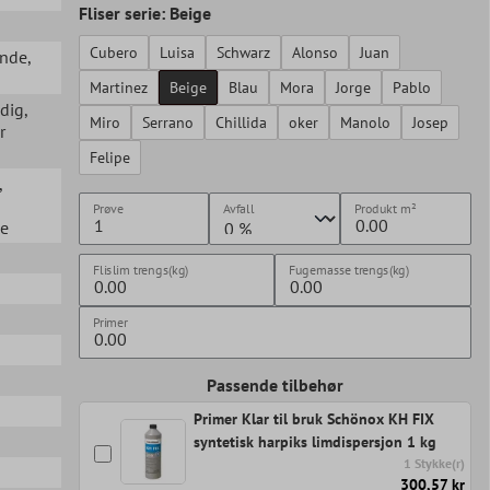
Fliser serie: Beige
Cubero
Luisa
Schwarz
Alonso
Juan
ende
,
Martinez
Beige
Blau
Mora
Jorge
Pablo
ndig
,
Miro
Serrano
Chillida
oker
Manolo
Josep
r
Felipe
,
Prøve
Avfall
Produkt
m²
ue
Flislim trengs(kg)
Fugemasse trengs(kg)
Primer
Passende tilbehør
Primer Klar til bruk Schönox KH FIX
syntetisk harpiks limdispersjon 1 kg
1 Stykke(r)
300,57 kr