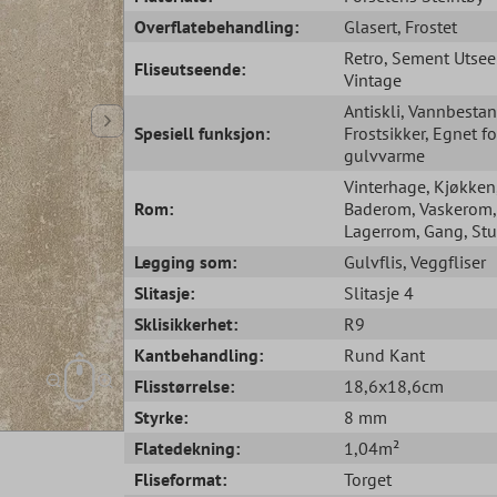
Overflatebehandling:
Glasert
, Frostet
Retro
, Sement Utse
Fliseutseende:
Vintage
Antiskli
, Vannbesta
Spesiell funksjon:
Frostsikker
, Egnet fo
gulvvarme
Vinterhage
, Kjøkken
Rom:
Baderom
, Vaskerom
,
Lagerrom
, Gang
, St
Legging som:
Gulvflis
, Veggfliser
Slitasje:
Slitasje 4
Sklisikkerhet:
R9
Kantbehandling:
Rund Kant
Flisstørrelse:
18,6x18,6cm
Styrke:
8 mm
Flatedekning:
1,04m²
Fliseformat:
Torget