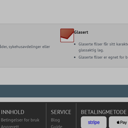
Glasert
Glaserte fliser får sitt kara
åder, sykehusavdelinger eller
glassaktig lag.
Glaserte fliser er egnet for
INNHOLD
SERVICE
BETALINGMETODE
Betingelser for bruk
Blog
Angrerett
Guide