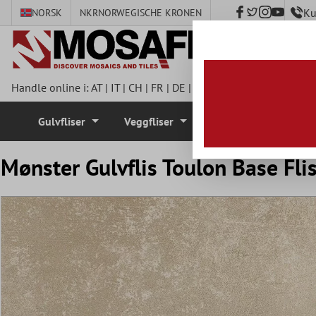
Ku
NORSK
NKR
NORWEGISCHE KRONEN
 hovedinnhold
Handle online i:
AT
|
IT
|
CH
|
FR
|
DE
|
UK
|
CZ
|
SE
|
DK
|
BE
|
NL
Gulvfliser
Veggfliser
Mosaikkfliser
Mønster Gulvflis Toulon Base Fl