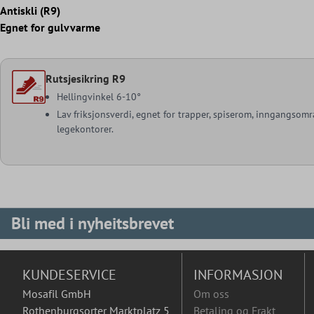
Antiskli (R9)
Egnet for gulvvarme
Rutsjesikring R9
Hellingvinkel 6-10°
Lav friksjonsverdi, egnet for trapper, spiserom, inngangsomr
legekontorer.
Bli med i nyheitsbrevet
KUNDESERVICE
INFORMASJON
Mosafil GmbH
Om oss
Rothenburgsorter Marktplatz 5
Betaling og Frakt