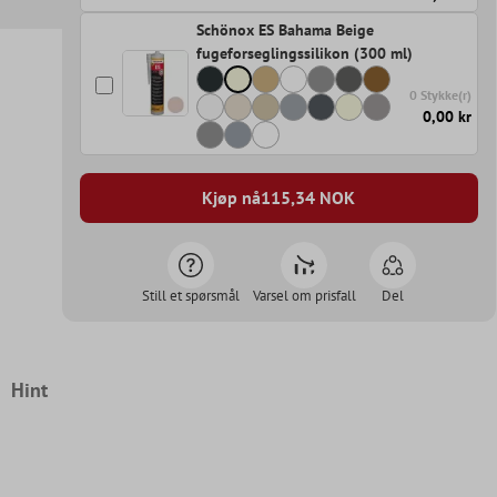
Schönox ES Bahama Beige
fugeforseglingssilikon (300 ml)
0 Stykke(r)
0,00 kr
Kjøp nå
115,34
NOK
Still et spørsmål
Varsel om prisfall
Del
Hint