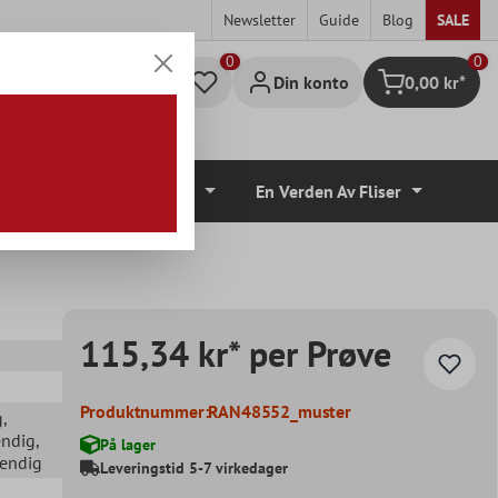
Newsletter
Guide
Blog
SALE
0
Din konto
0,00 kr*
Handlekurv
lvbelegg
Tilbehør
En Verden Av Fliser
115,34 kr* per Prøve
Produktnummer:
RAN48552_muster
g
,
endig
,
På lager
vendig
Leveringstid 5-7 virkedager