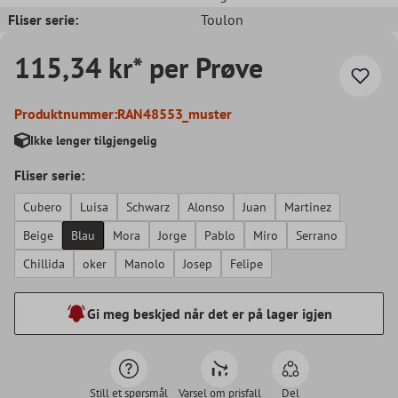
Fliser serie:
Toulon
115,34 kr* per Prøve
Produktnummer:
RAN48553_muster
Ikke lenger tilgjengelig
Fliser serie:
Cubero
Luisa
Schwarz
Alonso
Juan
Martinez
Beige
Blau
Mora
Jorge
Pablo
Miro
Serrano
Chillida
oker
Manolo
Josep
Felipe
Gi meg beskjed når det er på lager igjen
Still et spørsmål
Varsel om prisfall
Del