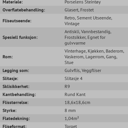
Materiale:
Porselens Steintøy
Overflatebehandling:
Glasert
, Frostet
Retro
, Sement Utseende
,
Fliseutseende:
Vintage
Antiskli
, Vannbestandig
,
Spesiell funksjon:
Frostsikker
, Egnet for
gulvvarme
Vinterhage
, Kjøkken
, Baderom
,
Rom:
Vaskerom
, Lagerrom
, Gang
,
Stue
Legging som:
Gulvflis
, Veggfliser
Slitasje:
Slitasje 4
Sklisikkerhet:
R9
Kantbehandling:
Rund Kant
Flisstørrelse:
18,6x18,6cm
Styrke:
8 mm
Flatedekning:
1,04m²
Fliseformat:
Torget