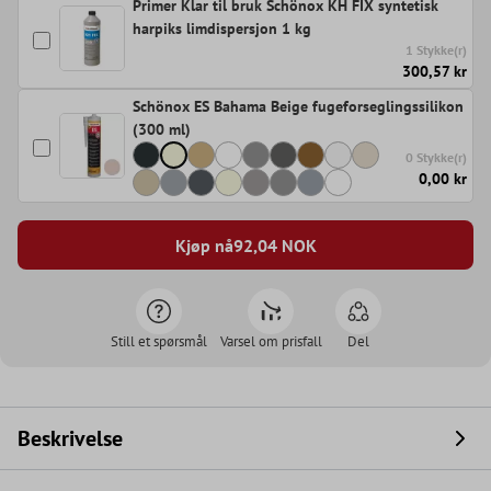
Primer Klar til bruk Schönox KH FIX syntetisk
harpiks limdispersjon 1 kg
1 Stykke(r)
300,57 kr
Schönox ES Bahama Beige fugeforseglingssilikon
(300 ml)
0 Stykke(r)
0,00 kr
Kjøp nå
92,04
NOK
Still et spørsmål
Varsel om prisfall
Del
Beskrivelse