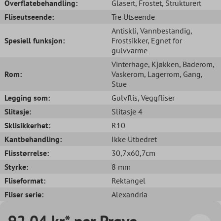
Overflatebehandling:
Glasert
, Frostet
, Strukturert
Fliseutseende:
Tre Utseende
Antiskli
, Vannbestandig
,
Spesiell funksjon:
Frostsikker
, Egnet for
gulvvarme
Vinterhage
, Kjøkken
, Baderom
,
Rom:
Vaskerom
, Lagerrom
, Gang
,
Stue
Legging som:
Gulvflis
, Veggfliser
Slitasje:
Slitasje 4
Sklisikkerhet:
R10
Kantbehandling:
Ikke Utbedret
Flisstørrelse:
30,7x60,7cm
Styrke:
8 mm
Fliseformat:
Rektangel
Fliser serie:
Alexandria
92,04 kr* per Prøve