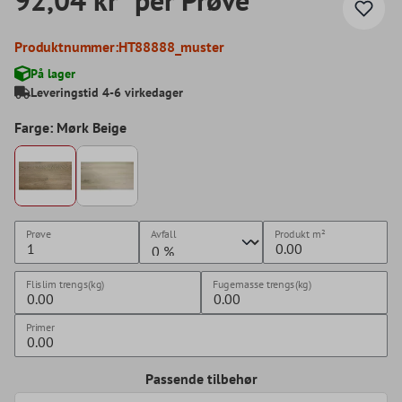
Produktnummer:
HT88888_muster
På lager
Leveringstid 4-6 virkedager
Farge: Mørk Beige
Prøve
Avfall
Produkt
m²
Flislim trengs(kg)
Fugemasse trengs(kg)
Primer
Passende tilbehør