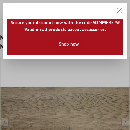
 hovedinnhold
0
Handle
Secure your discount now with the code SOMMER5 🌞
Valid on all products except accessories.
Mønster Gulvflis Tre Utseende Alexandria
Shop now
Mørk Beige 30x60cm