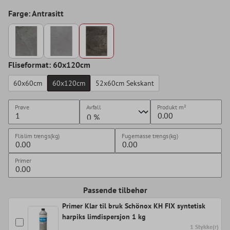
Farge: Antrasitt
Fliseformat: 60x120cm
60x60cm
60x120cm
52x60cm Sekskant
Prøve
Avfall
Produkt
m²
Flislim trengs(kg)
Fugemasse trengs(kg)
Primer
Passende tilbehør
Primer Klar til bruk Schönox KH FIX syntetisk
harpiks limdispersjon 1 kg
1 Stykke(r)