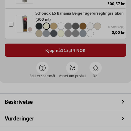
300,57 kr
Schönox ES Bahama Beige fugeforseglingssilikon
(300 ml)
0 Stykke(r)
0,00 kr
Kjøp nå
115,34
NOK
Still et spørsmål
Varsel om prisfall
Del
Beskrivelse
Vurderinger