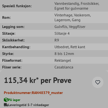
Vannbestandig
, Frostsikker
,
Spesiell funksjon:
Egnet for gulvvarme
Vinterhage
, Vaskerom
,
Rom:
Lagerrom
, Gang
Legging som:
Gulvflis
, Veggfliser
Slitasje:
Slitasje 4
Sklisikkerhet:
R9
Kantbehandling:
Utbedret
, Rett kant
Styrke:
8 bis 12mm
Fliseformat:
Rektangel
Fliser serie:
Casablanca
115,34 kr* per Prøve
Produktnummer:
RAN48379_muster
På lager
Leveringstid 5-7 virkedager