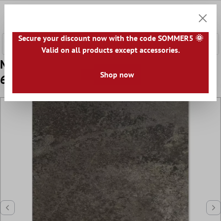
 hovedinnhold
0
Handle
Secure your discount now with the code SOMMER5 🌞
Valid on all products except accessories.
Mønster Gulvfliser Casablanca Antrasitt
Shop now
60x120cm