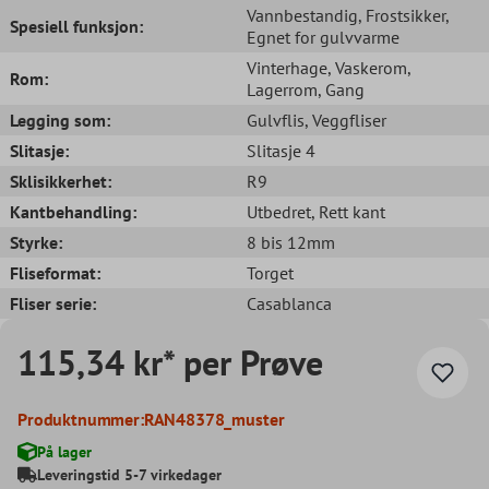
Vannbestandig
, Frostsikker
,
Spesiell funksjon:
Egnet for gulvvarme
Vinterhage
, Vaskerom
,
Rom:
Lagerrom
, Gang
Legging som:
Gulvflis
, Veggfliser
Slitasje:
Slitasje 4
Sklisikkerhet:
R9
Kantbehandling:
Utbedret
, Rett kant
Styrke:
8 bis 12mm
Fliseformat:
Torget
Fliser serie:
Casablanca
115,34 kr* per Prøve
Produktnummer:
RAN48378_muster
På lager
Leveringstid 5-7 virkedager