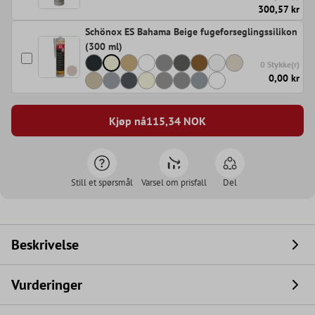
300,57 kr
Schönox ES Bahama Beige fugeforseglingssilikon
(300 ml)
0 Stykke(r)
0,00 kr
Kjøp nå
115,34
NOK
Still et spørsmål
Varsel om prisfall
Del
Beskrivelse
Vurderinger