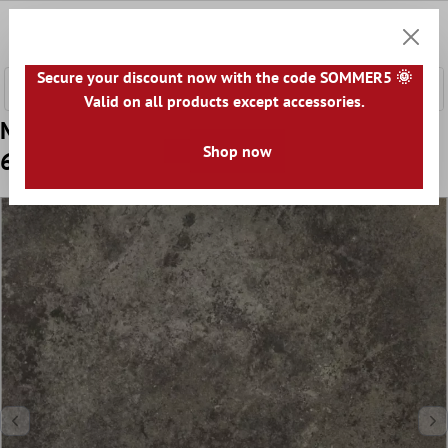
 hovedinnhold
0
Handle
Secure your discount now with the code SOMMER5 🌞
Valid on all products except accessories.
Mønster Gulvfliser Casablanca Antrasitt
Shop now
60x60cm