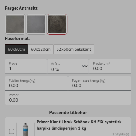
Farge: Antrasitt
Fliseformat:
60x60cm
60x120cm
52x60cm Sekskant
Prøve
Avfall
Produkt
m²
Flislim trengs(kg)
Fugemasse trengs(kg)
Primer
Passende tilbehør
Primer Klar til bruk Schönox KH FIX syntetisk
harpiks limdispersjon 1 kg
1 Stykke(r)