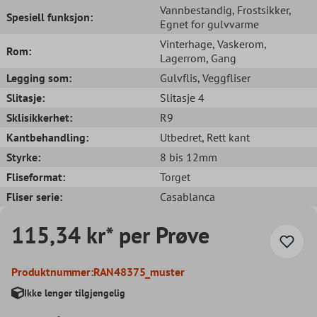
Vannbestandig
, Frostsikker
,
Spesiell funksjon:
Egnet for gulvvarme
Vinterhage
, Vaskerom
,
Rom:
Lagerrom
, Gang
Legging som:
Gulvflis
, Veggfliser
Slitasje:
Slitasje 4
Sklisikkerhet:
R9
Kantbehandling:
Utbedret
, Rett kant
Styrke:
8 bis 12mm
Fliseformat:
Torget
Fliser serie:
Casablanca
115,34 kr* per Prøve
Produktnummer:
RAN48375_muster
Ikke lenger tilgjengelig