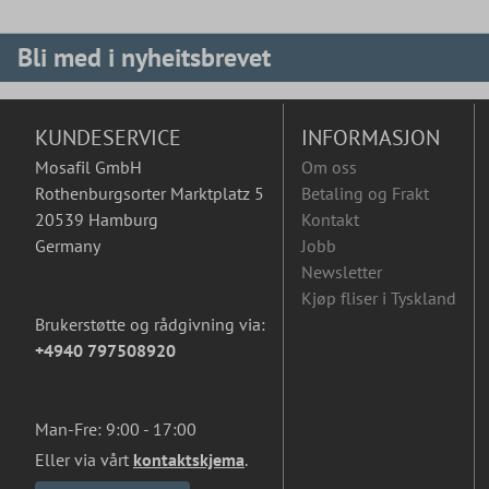
Bli med i nyheitsbrevet
KUNDESERVICE
INFORMASJON
Mosafil GmbH
Om oss
Rothenburgsorter Marktplatz 5
Betaling og Frakt
20539 Hamburg
Kontakt
Germany
Jobb
Newsletter
Kjøp fliser i Tyskland
Brukerstøtte og rådgivning via:
+4940 797508920
Man-Fre: 9:00 - 17:00
Eller via vårt
kontaktskjema
.