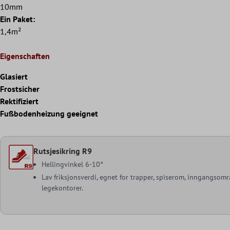
10mm
Ein Paket:
1,4m²
Eigenschaften
Glasiert
Frostsicher
Rektifiziert
Fußbodenheizung geeignet
Rutsjesikring R9
Hellingvinkel 6-10°
Lav friksjonsverdi, egnet for trapper, spiserom, inngangsomr
legekontorer.