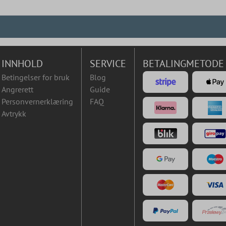
INNHOLD
SERVICE
BETALINGMETODE
Betingelser for bruk
Blog
Angrerett
Guide
Personvernerklæring
FAQ
Avtrykk