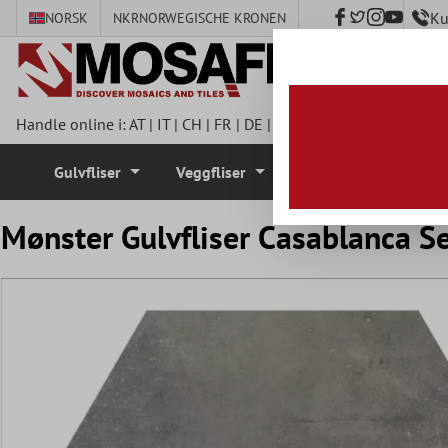
Ku
NORSK
NKR
NORWEGISCHE KRONEN
 hovedinnhold
Handle online i:
AT
|
IT
|
CH
|
FR
|
DE
|
UK
|
CZ
|
SE
|
DK
|
BE
|
NL
Gulvfliser
Veggfliser
Mosaikkfliser
Mønster Gulvfliser Casablanca 