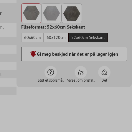
r
Fliseformat: 52x60cm Sekskant
om
,
60x60cm
60x120cm
52x60cm Sekskant
Gi meg beskjed når det er på lager igjen
t
Still et spørsmål
Varsel om prisfall
Del