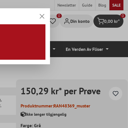
Newsletter
Guide
Blog
SALE
0
Din konto
0,00 kr*
Handlekurv
lvbelegg
Tilbehør
En Verden Av Fliser
150,29 kr* per Prøve
g
,
v
,
Produktnummer:
RAN48369_muster
Ikke lenger tilgjengelig
Farge: Grå