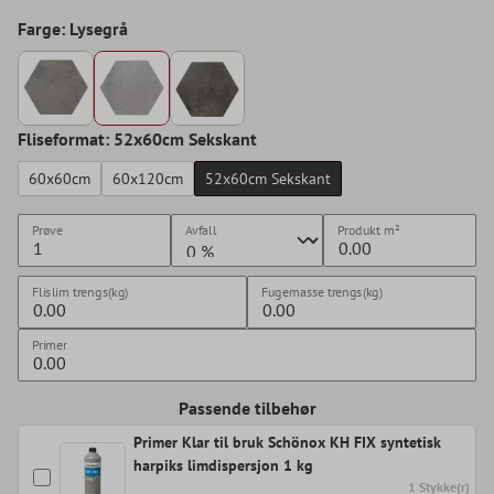
Farge: Lysegrå
Fliseformat: 52x60cm Sekskant
60x60cm
60x120cm
52x60cm Sekskant
Prøve
Avfall
Produkt
m²
Flislim trengs(kg)
Fugemasse trengs(kg)
Primer
Passende tilbehør
Primer Klar til bruk Schönox KH FIX syntetisk
harpiks limdispersjon 1 kg
1 Stykke(r)