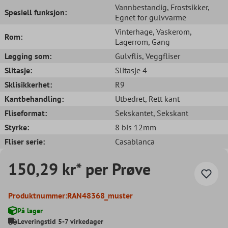
Vannbestandig
, Frostsikker
,
Spesiell funksjon:
Egnet for gulvvarme
Vinterhage
, Vaskerom
,
Rom:
Lagerrom
, Gang
Legging som:
Gulvflis
, Veggfliser
Slitasje:
Slitasje 4
Sklisikkerhet:
R9
Kantbehandling:
Utbedret
, Rett kant
Fliseformat:
Sekskantet
, Sekskant
Styrke:
8 bis 12mm
Fliser serie:
Casablanca
150,29 kr* per Prøve
Produktnummer:
RAN48368_muster
På lager
Leveringstid 5-7 virkedager