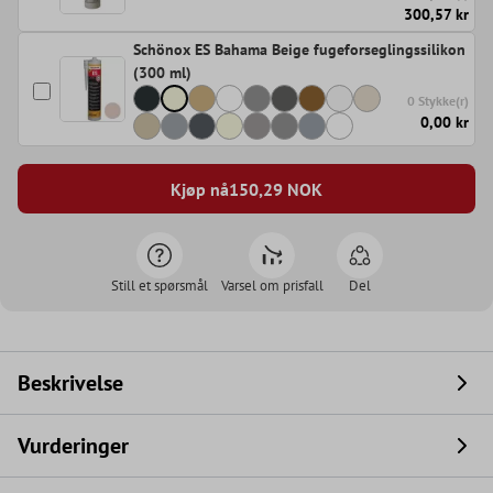
300,57 kr
Schönox ES Bahama Beige fugeforseglingssilikon
(300 ml)
0 Stykke(r)
0,00 kr
Kjøp nå
150,29
NOK
Still et spørsmål
Varsel om prisfall
Del
Beskrivelse
Vurderinger