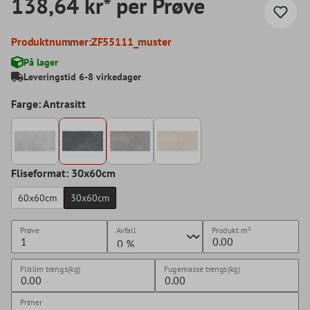
138,64 kr* per Prøve
Produktnummer:
ZF55111_muster
På lager
Leveringstid 6-8 virkedager
Farge: Antrasitt
Fliseformat: 30x60cm
60x60cm
30x60cm
Prøve
Avfall
Produkt
m²
Flislim trengs(kg)
Fugemasse trengs(kg)
Primer