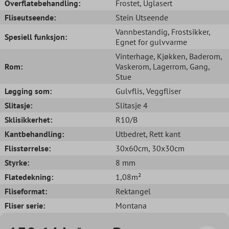
Overflatebehandling:
Frostet
, Uglasert
Fliseutseende:
Stein Utseende
Vannbestandig
, Frostsikker
,
Spesiell funksjon:
Egnet for gulvvarme
Vinterhage
, Kjøkken
, Baderom
,
Rom:
Vaskerom
, Lagerrom
, Gang
,
Stue
Legging som:
Gulvflis
, Veggfliser
Slitasje:
Slitasje 4
Sklisikkerhet:
R10/B
Kantbehandling:
Utbedret
, Rett kant
Flisstørrelse:
30x60cm
, 30x30cm
Styrke:
8 mm
Flatedekning:
1,08m²
Fliseformat:
Rektangel
Fliser serie:
Montana