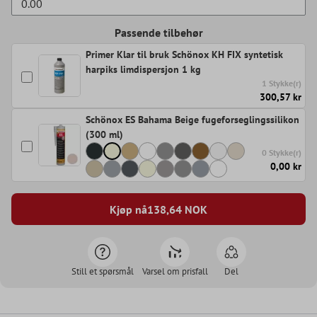
Passende tilbehør
Primer Klar til bruk Schönox KH FIX syntetisk
harpiks limdispersjon 1 kg
1 Stykke(r)
300,57 kr
Schönox ES Bahama Beige fugeforseglingssilikon
(300 ml)
0 Stykke(r)
0,00 kr
Kjøp nå
138,64
NOK
Still et spørsmål
Varsel om prisfall
Del