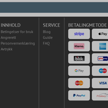
INNHOLD
SERVICE
BETALINGMETODE
Betingelser for bruk
Blog
Angrerett
Guide
Personvernerklæring
FAQ
Avtrykk