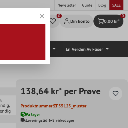
Newsletter
Guide
Blog
SALE
0
Din konto
0,00 kr*
Handlekurv
lvbelegg
Tilbehør
En Verden Av Fliser
138,64 kr* per Prøve
g
,
endig
,
Produktnummer:
ZF55125_muster
vendig
På lager
Leveringstid 6-8 virkedager