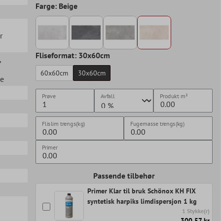
Farge: Beige
r
Fliseformat: 30x60cm
,
60x60cm
30x60cm
ue
Prøve
Avfall
Produkt
m²
Flislim trengs(kg)
Fugemasse trengs(kg)
Primer
Passende tilbehør
Primer Klar til bruk Schönox KH FIX
syntetisk harpiks limdispersjon 1 kg
1 Stykke(r)
300,57 kr