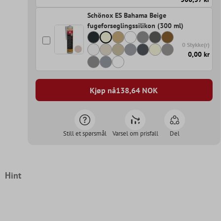
Schönox ES Bahama Beige
fugeforseglingssilikon (300 ml)
0 Stykke(r)
0,00 kr
Kjøp nå
138,64
NOK
Still et spørsmål
Varsel om prisfall
Del
Hint