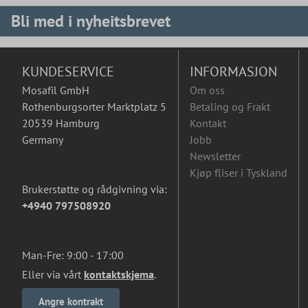
Bli med i nyheitsbrevet
KUNDESERVICE
INFORMASJON
Mosafil GmbH
Om oss
Rothenburgsorter Marktplatz 5
Betaling og Frakt
20539 Hamburg
Kontakt
Germany
Jobb
Newsletter
Kjøp fliser i Tyskland
Brukerstøtte og rådgivning via:
+4940 797508920
Man-Fre: 9:00 - 17:00
Eller via vårt
kontaktskjema
.
Angre kontrakt