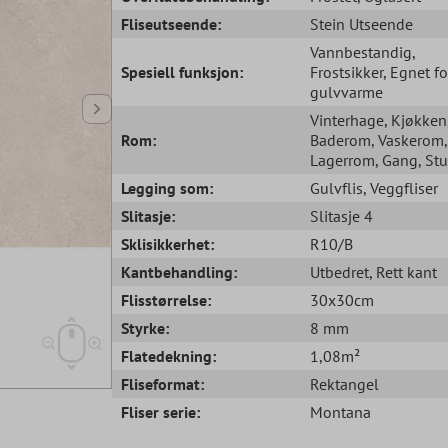
Fliseutseende:
Stein Utseende
Vannbestandig
,
Spesiell funksjon:
Frostsikker
, Egnet fo
gulvvarme
Vinterhage
, Kjøkken
Rom:
Baderom
, Vaskerom
,
Lagerrom
, Gang
, St
Legging som:
Gulvflis
, Veggfliser
Slitasje:
Slitasje 4
Sklisikkerhet:
R10/B
Kantbehandling:
Utbedret
, Rett kant
Flisstørrelse:
30x30cm
Styrke:
8 mm
Flatedekning:
1,08m²
Fliseformat:
Rektangel
Fliser serie:
Montana