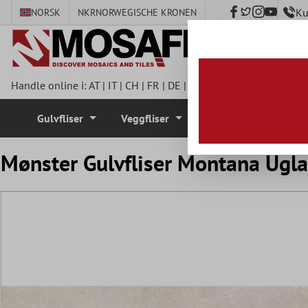
Ku
NORSK
NKR
NORWEGISCHE KRONEN
 hovedinnhold
Handle online i:
AT
|
IT
|
CH
|
FR
|
DE
|
UK
|
CZ
|
SE
|
DK
|
BE
|
NL
Gulvfliser
Veggfliser
Mosaikkfliser
Mønster Gulvfliser Montana Ugl