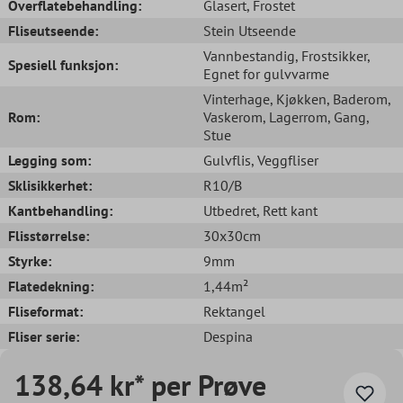
Overflatebehandling:
Glasert
, Frostet
Fliseutseende:
Stein Utseende
Vannbestandig
, Frostsikker
,
Spesiell funksjon:
Egnet for gulvvarme
Vinterhage
, Kjøkken
, Baderom
,
Rom:
Vaskerom
, Lagerrom
, Gang
,
Stue
Legging som:
Gulvflis
, Veggfliser
Sklisikkerhet:
R10/B
Kantbehandling:
Utbedret
, Rett kant
Flisstørrelse:
30x30cm
Styrke:
9mm
Flatedekning:
1,44m²
Fliseformat:
Rektangel
Fliser serie:
Despina
138,64 kr* per Prøve