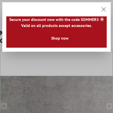
 hovedinnhold
0
Handle
Secure your discount now with the code SOMMER5 🌞
Valid on all products except accessories.
Mønster Gulvfliser Stein Utseende Despina
Shop now
Grå 30x60cm