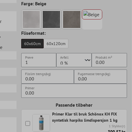
Farge: Beige
r
Fliseformat:
,
60x60cm
60x120cm
ue
Prøve
Avfall
Produkt
m²
Flislim trengs(kg)
Fugemasse trengs(kg)
Primer
Passende tilbehør
Primer Klar til bruk Schönox KH FIX
syntetisk harpiks limdispersjon 1 kg
1 Stykke(r)
300,57 kr