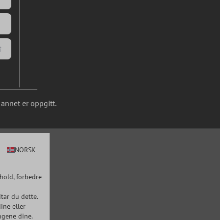
annet er oppgitt.
NORSK
hold, forbedre
tar du dette.
ine eller
ngene dine.