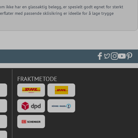
om ikke har en glassaktig belegg, er spesielt godt egnet for sterkt
rflater med passende sklisikring er ideelle for å lage trygge
FRAKTMETODE