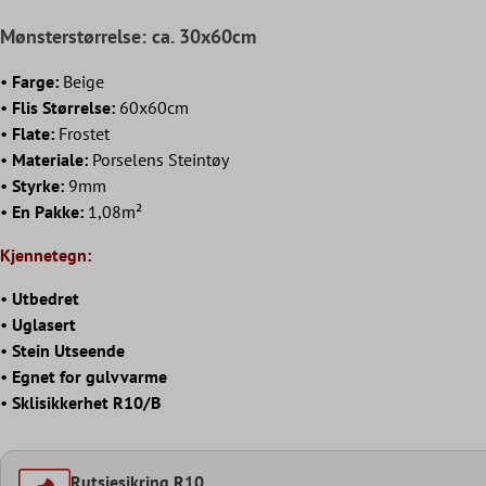
Mønsterstørrelse: ca. 30x60cm
•
Farge:
Beige
•
Flis Størrelse:
60x60cm
•
Flate:
Frostet
•
Materiale:
Porselens Steintøy
•
Styrke:
9mm
•
En Pakke:
1,08m²
Kjennetegn:
•
Utbedret
•
Uglasert
•
Stein Utseende
•
Egnet for gulvvarme
•
Sklisikkerhet R10/B
Rutsjesikring R10