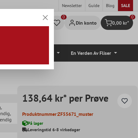
Newsletter
Guide
Blog
SALE
0
Din konto
0,00 kr*
Handlekurv
lvbelegg
Tilbehør
En Verden Av Fliser
138,64 kr* per Prøve
g
,
endig
,
Produktnummer:
ZF55671_muster
vendig
På lager
Leveringstid 6-8 virkedager