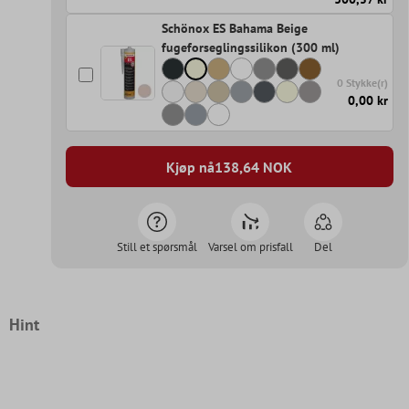
Schönox ES Bahama Beige
fugeforseglingssilikon (300 ml)
0 Stykke(r)
0,00 kr
Kjøp nå
138,64
NOK
Still et spørsmål
Varsel om prisfall
Del
Hint