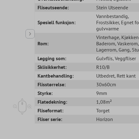
Fliseutseende:
Stein Utseende
Vannbestandig
,
Spesiell funksjon:
Frostsikker
, Egnet fo
gulvvarme
Vinterhage
, Kjøkken
Rom:
Baderom
, Vaskerom
,
Lagerrom
, Gang
, St
Legging som:
Gulvflis
, Veggfliser
Sklisikkerhet:
R10/B
Kantbehandling:
Utbedret
, Rett kant
Flisstørrelse:
30x60cm
Styrke:
9mm
Flatedekning:
1,08m²
Fliseformat:
Torget
Fliser serie:
Horizon