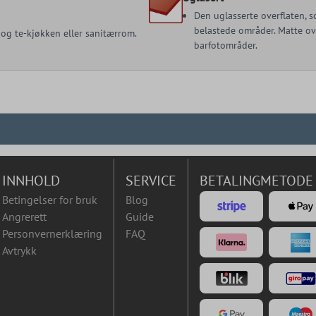
Den uglasserte overflaten, s
belastede områder. Matte ove
 og te-kjøkken eller sanitærrom.
barfotområder.
INNHOLD
SERVICE
BETALINGMETODE
Betingelser for bruk
Blog
Angrerett
Guide
Personvernerklæring
FAQ
Avtrykk