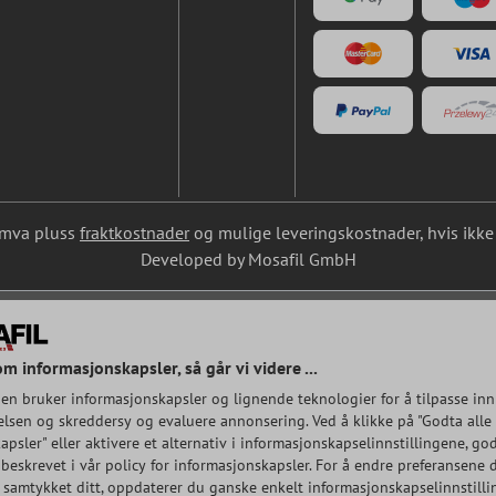
l. mva pluss
fraktkostnader
og mulige leveringskostnader, hvis ikke 
Developed by Mosafil GmbH
om informasjonskapsler, så går vi videre ...
en bruker informasjonskapsler og lignende teknologier for å tilpasse inn
lsen og skreddersy og evaluere annonsering. Ved å klikke på "Godta alle
psler" eller aktivere et alternativ i informasjonskapselinnstillingene, god
beskrevet i vår policy for informasjonskapsler. For å endre preferansene d
e samtykket ditt, oppdaterer du ganske enkelt informasjonskapselinnstilli