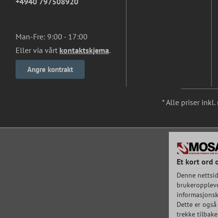
+4940 797508920
Man-Fre: 9:00 - 17:00
Eller via vårt
kontaktskjema
.
Angre kontrakt
* Alle priser ink
Et kort ord 
Denne nettsid
brukeroppleve
informasjonska
Dette er også 
trekke tilbak