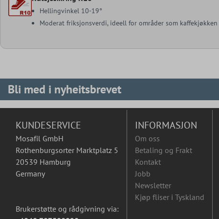
Hellingvinkel 10-19°
Moderat friksjonsverdi, ideell for områder som kaffekjøkken
Bli med i nyheitsbrevet
KUNDESERVICE
INFORMASJON
Mosafil GmbH
Om oss
Rothenburgsorter Marktplatz 5
Betaling og Frakt
20539 Hamburg
Kontakt
Germany
Jobb
Newsletter
Kjøp fliser i Tyskland
Brukerstøtte og rådgivning via: