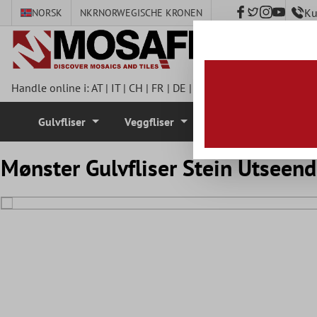
Ku
NORSK
NKR
NORWEGISCHE KRONEN
 hovedinnhold
Handle online i:
AT
|
IT
|
CH
|
FR
|
DE
|
UK
|
CZ
|
SE
|
DK
|
BE
|
NL
Gulvfliser
Veggfliser
Mosaikkfliser
Mønster Gulvfliser Stein Utsee