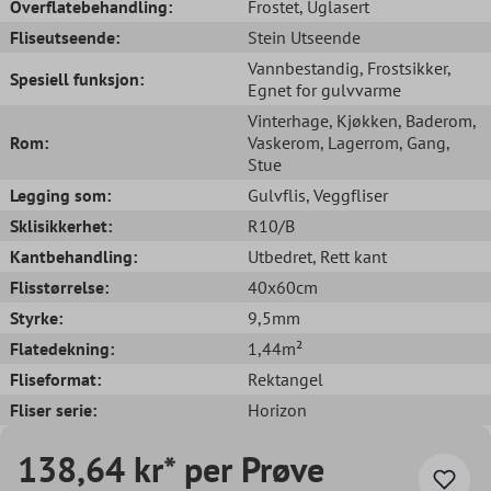
Overflatebehandling:
Frostet
, Uglasert
Fliseutseende:
Stein Utseende
Vannbestandig
, Frostsikker
,
Spesiell funksjon:
Egnet for gulvvarme
Vinterhage
, Kjøkken
, Baderom
,
Rom:
Vaskerom
, Lagerrom
, Gang
,
Stue
Legging som:
Gulvflis
, Veggfliser
Sklisikkerhet:
R10/B
Kantbehandling:
Utbedret
, Rett kant
Flisstørrelse:
40x60cm
Styrke:
9,5mm
Flatedekning:
1,44m²
Fliseformat:
Rektangel
Fliser serie:
Horizon
138,64 kr* per Prøve