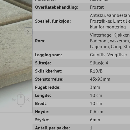
Overflatebehandling:
Frostet
Antiskli
, Vannbesta
Spesiell funksjon:
Frostsikker
, Limt til 
klar for montering
Vinterhage
, Kjøkken
Rom:
Baderom
, Vaskerom
,
Lagerrom
, Gang
, St
Legging som:
Gulvflis
, Veggfliser
Slitasje:
Slitasje 4
Sklisikkerhet:
R10/B
Stenstørrelse:
45x95mm
Fugebredde:
3mm
Lengde:
10 cm
Bredt:
10 cm
Høyde:
0,6 cm
Styrke:
6mm
Antall per pakke:
1