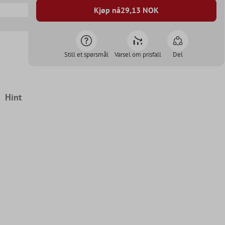
Kjøp nå
29,13
NOK
Still et spørsmål
Varsel om prisfall
Del
Hint