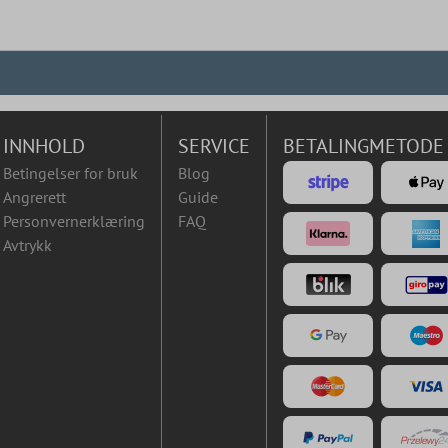
INNHOLD
SERVICE
BETALINGMETODE
Betingelser for bruk
Blog
Angrerett
Guide
Personvernerklæring
FAQ
Avtrykk