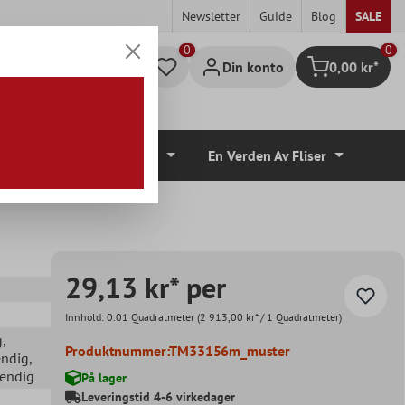
Newsletter
Guide
Blog
SALE
0
Din konto
0,00 kr*
Handlekurv
lvbelegg
Tilbehør
En Verden Av Fliser
29,13 kr* per
Innhold:
0.01 Quadratmeter
(2 913,00 kr* / 1 Quadratmeter)
g
,
Produktnummer:
TM33156m_muster
endig
,
vendig
På lager
Leveringstid 4-6 virkedager