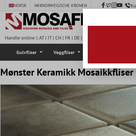
Ku
NORSK
NKR
NORWEGISCHE KRONEN
 hovedinnhold
Handle online i:
AT
|
IT
|
CH
|
FR
|
DE
|
UK
|
CZ
|
SE
|
DK
|
BE
|
NL
Gulvfliser
Veggfliser
Mosaikkfliser
Mønster Keramikk Mosaikkfliser