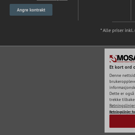
Angre kontrakt
* Alle priser ink
Et kort ord 
Denne nettsid
brukeroppleve
informasjonska
Dette er også 
trekke tilbak
Retningslinje
Retningslinjer f