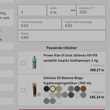
Avfall
Produkt
m²
ndig
,
et nett
Flislim trengs(kg)
Fugemasse trengs(kg)
,
Primer
ue
Passende tilbehør
Primer Klar til bruk Schönox KH FIX
syntetisk harpiks limdispersjon 1 kg
1 Stykke(r)
300,57 kr
Schönox ES Bahama Beige
fugeforseglingssilikon (300 ml)
1 Stykke(r)
185,24 kr