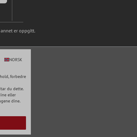
annet er oppgitt.
NORSK
hold, forbedre
tar du dette.
ine eller
ngene dine.