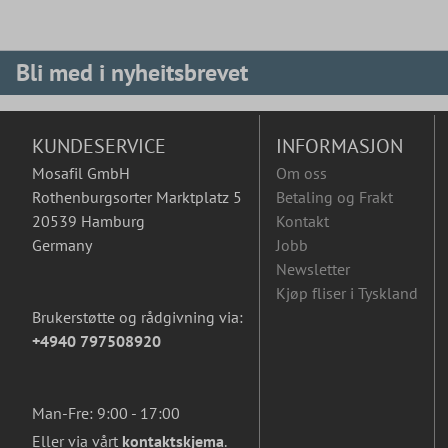
Bli med i nyheitsbrevet
KUNDESERVICE
INFORMASJON
Mosafil GmbH
Om oss
Rothenburgsorter Marktplatz 5
Betaling og Frakt
20539 Hamburg
Kontakt
Germany
Jobb
Newsletter
Kjøp fliser i Tyskland
Brukerstøtte og rådgivning via:
+4940 797508920
Man-Fre: 9:00 - 17:00
Eller via vårt
kontaktskjema
.