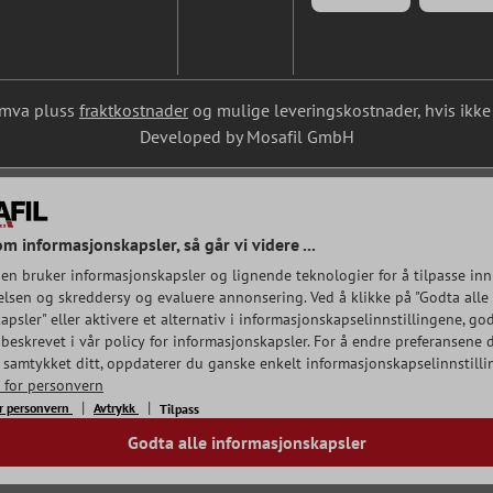
l. mva pluss
fraktkostnader
og mulige leveringskostnader, hvis ikke 
Developed by Mosafil GmbH
om informasjonskapsler, så går vi videre ...
en bruker informasjonskapsler og lignende teknologier for å tilpasse inn
lsen og skreddersy og evaluere annonsering. Ved å klikke på "Godta alle
psler" eller aktivere et alternativ i informasjonskapselinnstillingene, god
beskrevet i vår policy for informasjonskapsler. For å endre preferansene d
e samtykket ditt, oppdaterer du ganske enkelt informasjonskapselinnstilli
r for personvern
or personvern
Avtrykk
Tilpass
Godta alle informasjonskapsler