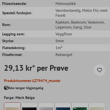
Fliseutseende:
Metrooptikk
Vannbestandig
, Metro Flis med
Spesiell funksjon:
Fasett
Kjøkken
, Baderom
, Vaskerom
,
Rom:
Lagerrom
, Gang
, Stue
Legging som:
Veggfliser
Styrke:
9mm
Flatedekning:
1m²
Fliseformat:
Rektangel
29,13 kr* per Prøve
Produktnummer:
LZ79474_muster
Ikke lenger tilgjengelig
Farge: Mørk Beige