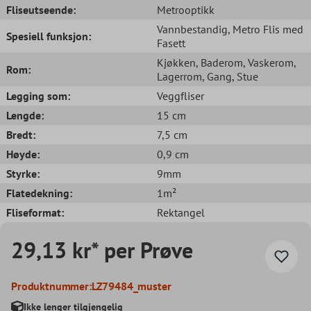
Fliseutseende:
Metrooptikk
Vannbestandig
, Metro Flis med
Spesiell funksjon:
Fasett
Kjøkken
, Baderom
, Vaskerom
,
Rom:
Lagerrom
, Gang
, Stue
Legging som:
Veggfliser
Lengde:
15 cm
Bredt:
7,5 cm
Høyde:
0,9 cm
Styrke:
9mm
Flatedekning:
1m²
Fliseformat:
Rektangel
29,13 kr* per Prøve
Produktnummer:
LZ79484_muster
Ikke lenger tilgjengelig