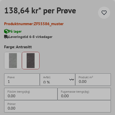
138,64 kr* per Prøve
Produktnummer:
ZF55586_muster
På lager
Leveringstid 6-8 virkedager
Farge: Antrasitt
Prøve
Avfall
Produkt
m²
Flislim trengs(kg)
Fugemasse trengs(kg)
Primer