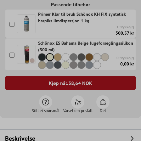
Passende tilbehør
Primer Klar til bruk Schönox KH FIX syntetisk
harpiks limdispersjon 1 kg
1 Stykke(r)
300,57 kr
Schönox ES Bahama Beige fugeforseglingssilikon
(300 ml)
0 Stykke(r)
0,00 kr
Kjøp nå
138,64
NOK
Still et spørsmål
Varsel om prisfall
Del
Beskrivelse