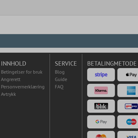
INNHOLD
SERVICE
BETALINGMETODE
Betingelser for bruk
Blog
Angrerett
Guide
Personvernerklæring
FAQ
Avtrykk