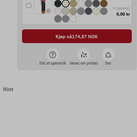
0 Stykke(r)
0,00 kr
Kjøp nå
174,87
NOK
Still et spørsmål
Varsel om prisfall
Del
Hint