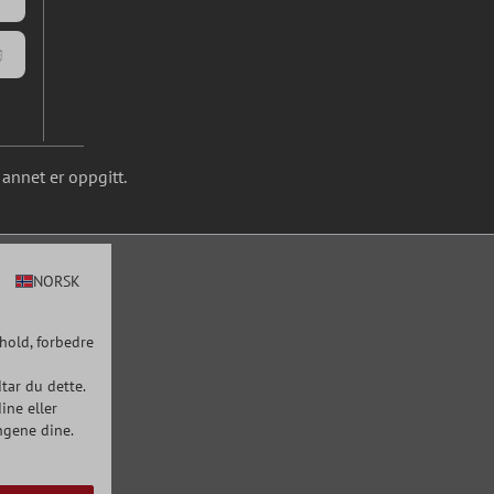
annet er oppgitt.
NORSK
hold, forbedre
tar du dette.
ine eller
ngene dine.