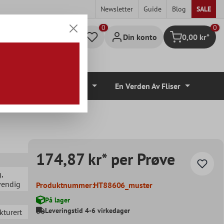
Newsletter
Guide
Blog
SALE
0
Din konto
0,00 kr*
Handlekurv
lvbelegg
Tilbehør
En Verden Av Fliser
174,87 kr* per Prøve
g
,
vendig
Produktnummer:
HT88606_muster
På lager
Leveringstid 4-6 virkedager
ukturert