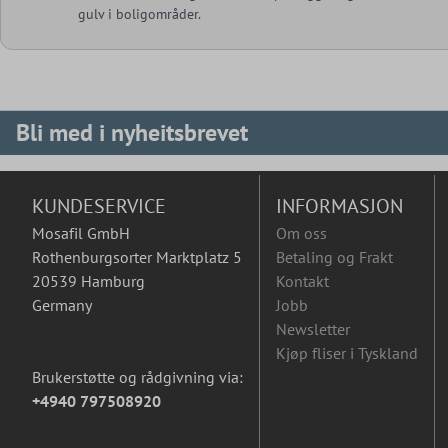
gulv i boligområder.
Bli med i nyheitsbrevet
KUNDESERVICE
INFORMASJON
Mosafil GmbH
Om oss
Rothenburgsorter Marktplatz 5
Betaling og Frakt
20539 Hamburg
Kontakt
Germany
Jobb
Newsletter
Kjøp fliser i Tyskland
Brukerstøtte og rådgivning via:
+4940 797508920