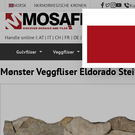
Ku
NORSK
NKR
NORWEGISCHE KRONEN
 hovedinnhold
Handle online i:
AT
|
IT
|
CH
|
FR
|
DE
|
UK
|
CZ
|
SE
|
DK
|
BE
|
NL
Gulvfliser
Veggfliser
Mosaikkfliser
Mønster Veggfliser Eldorado Ste