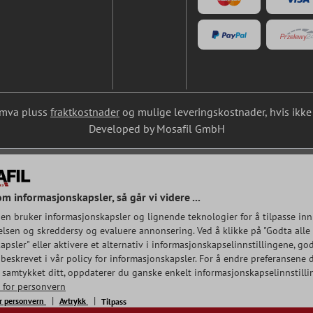
l. mva pluss
fraktkostnader
og mulige leveringskostnader, hvis ikke 
Developed by Mosafil GmbH
om informasjonskapsler, så går vi videre ...
en bruker informasjonskapsler og lignende teknologier for å tilpasse inn
lsen og skreddersy og evaluere annonsering. Ved å klikke på "Godta alle
psler" eller aktivere et alternativ i informasjonskapselinnstillingene, god
beskrevet i vår policy for informasjonskapsler. For å endre preferansene d
e samtykket ditt, oppdaterer du ganske enkelt informasjonskapselinnstilli
r for personvern
or personvern
Avtrykk
Tilpass