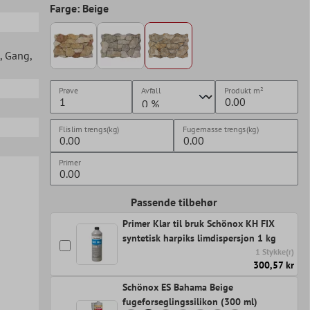
Farge: Beige
, Gang
,
Prøve
Avfall
Produkt
m²
Flislim trengs(kg)
Fugemasse trengs(kg)
Primer
Passende tilbehør
Primer Klar til bruk Schönox KH FIX
syntetisk harpiks limdispersjon 1 kg
1 Stykke(r)
300,57 kr
Schönox ES Bahama Beige
fugeforseglingssilikon (300 ml)