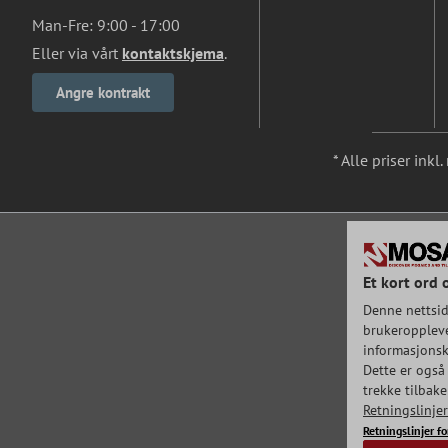
Man-Fre: 9:00 - 17:00
Eller via vårt
kontaktskjema
.
Angre kontrakt
* Alle priser ink
Et kort ord 
Denne nettsid
brukeroppleve
informasjonska
Dette er også 
trekke tilbak
Retningslinje
Retningslinjer f