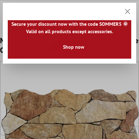
 hovedinnhold
0
Handle
Secure your discount now with the code SOMMER5 🌞
Valid on all products except accessories.
Mønster Veggfliser Eldorado Stein Utseende
Shop now
Ocre