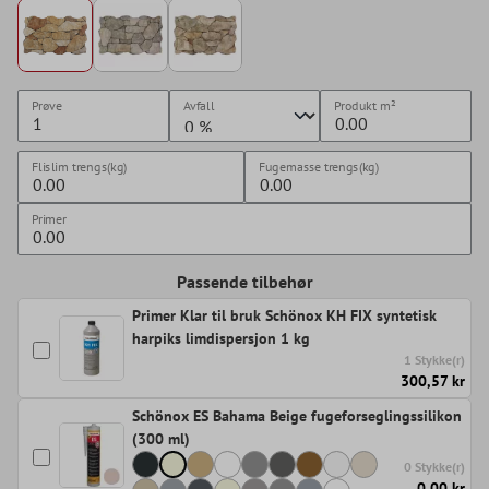
Prøve
Avfall
Produkt
m²
Flislim trengs(kg)
Fugemasse trengs(kg)
Primer
Passende tilbehør
Primer Klar til bruk Schönox KH FIX syntetisk
harpiks limdispersjon 1 kg
1 Stykke(r)
300,57 kr
Schönox ES Bahama Beige fugeforseglingssilikon
(300 ml)
0 Stykke(r)
0,00 kr