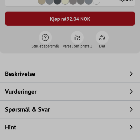
Kjøp nå
92,04
NOK
Still et spørsmål
Varsel om prisfall
Del
Beskrivelse
Vurderinger
Spørsmål & Svar
Hint