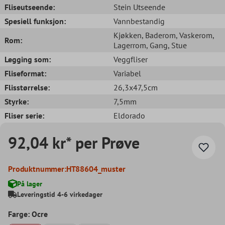
Fliseutseende:
Stein Utseende
Spesiell funksjon:
Vannbestandig
Kjøkken
, Baderom
, Vaskerom
,
Rom:
Lagerrom
, Gang
, Stue
Legging som:
Veggfliser
Fliseformat:
Variabel
Flisstørrelse:
26,3x47,5cm
Styrke:
7,5mm
Fliser serie:
Eldorado
92,04 kr* per Prøve
Produktnummer:
HT88604_muster
På lager
Leveringstid 4-6 virkedager
Farge: Ocre