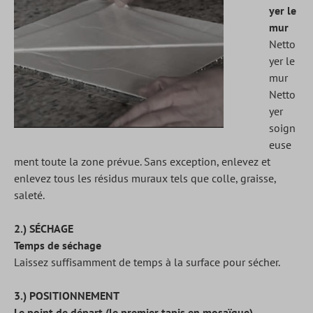
yer le
mur
Netto
yer le
mur
Netto
yer
soign
euse
ment toute la zone prévue. Sans exception, enlevez et
enlevez tous les résidus muraux tels que colle, graisse,
saleté.
2.) SÉCHAGE
Temps de séchage
Laissez suffisamment de temps à la surface pour sécher.
3.) POSITIONNEMENT
Le point de départ (le premier tapis en mosaïque)