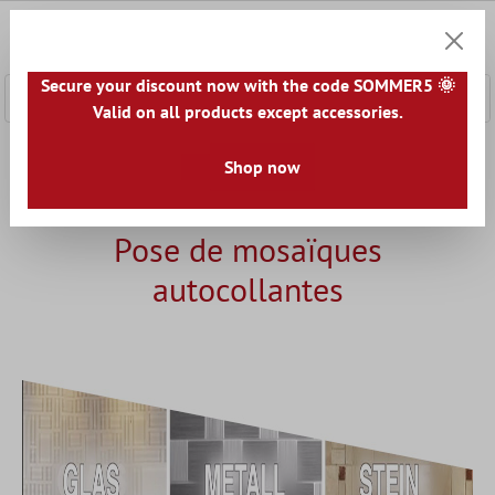
ontenu principal
0
Panier
Secure your discount now with the code SOMMER5 🌞
Valid on all products except accessories.
Accueil
Guide - lequel est le bon?
Shop now
Pose et entretien
Pos
Pose de mosaïques
autocollantes