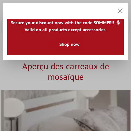
ontenu principal
0
Panier
Secure your discount now with the code SOMMER5 🌞
Valid on all products except accessories.
Accueil
Guide - lequel est le bon?
Shop now
Types de carreaux selon l'
Aperçu des carreaux de
mosaïque