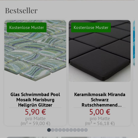
Bestseller
Kostenlose Muster
Kostenlose Muster
Glas Schwimmbad Pool
Keramikmosaik Miranda
Mosaik Marisburg
Schwarz
Hellgrün Glitzer
Rutschhemmend
5,90 €
5,00 €
Unglasiert Q47
pro Matte
pro Matte
(m² = 59,00 €)
(m² = 56,18 €)