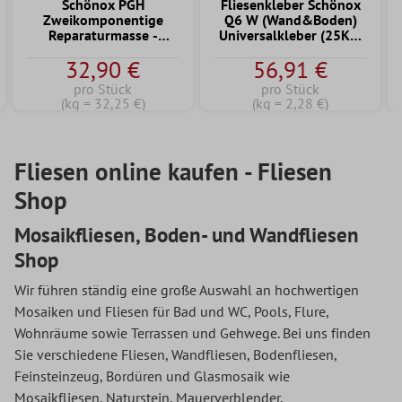
Fliesenkleber Schönox
Fliesenkleber Schönox
ge
Q6 W (Wand&Boden)
Q6 - (Wand&Boden)
 -
Universalkleber (25Kg)
Universalkleber (25Kg)
(Weiß)
ternen
56,91 €
59,90 €
1,02
pro Stück
pro Stück
(kg = 2,28 €)
(kg = 2,40 €)
Fliesen online kaufen - Fliesen
Shop
Mosaikfliesen, Boden- und Wandfliesen
Shop
Wir führen ständig eine große Auswahl an hochwertigen
Mosaiken und Fliesen für Bad und WC, Pools, Flure,
Wohnräume sowie Terrassen und Gehwege. Bei uns finden
Sie verschiedene Fliesen, Wandfliesen, Bodenfliesen,
Feinsteinzeug, Bordüren und Glasmosaik wie
Mosaikfliesen, Naturstein, Mauerverblender,