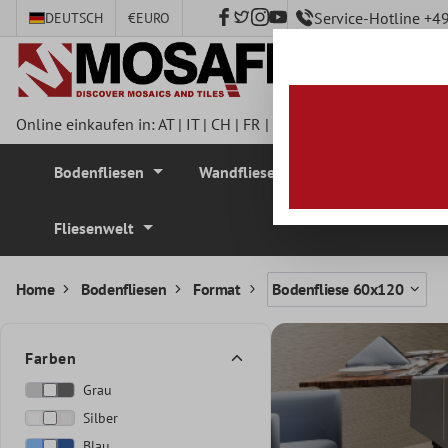
Service-Hotline +
DEUTSCH
€
EURO
nhalt springen
Online einkaufen in:
AT
|
IT
|
CH
|
FR
|
DE
|
UK
|
CZ
|
SE
|
DK
|
BE
Bodenfliesen
Wandfliesen
Mosaikfliesen
Fliesenwelt
Home
Bodenfliesen
Format
Bodenfliese 60x120
Farben
Grau
Silber
Blau