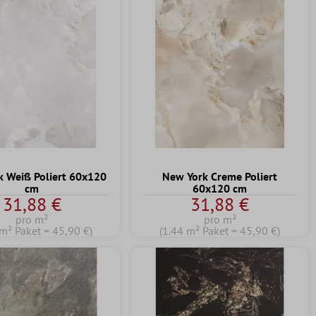
k Weiß Poliert 60x120
New York Creme Poliert
cm
60x120 cm
31,88 €
31,88 €
pro m²
pro m²
 m² Paket = 45,90 €)
(1.44 m² Paket = 45,90 €)