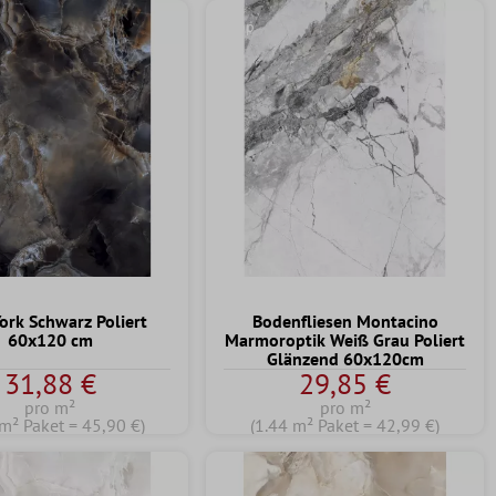
Tipp
ork Schwarz Poliert
Bodenfliesen Montacino
60x120 cm
Marmoroptik Weiß Grau Poliert
Glänzend 60x120cm
31,88 €
29,85 €
pro m²
pro m²
 m² Paket = 45,90 €)
(1.44 m² Paket = 42,99 €)