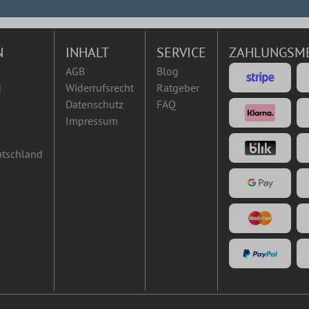
N
INHALT
SERVICE
ZAHLUNGSM
AGB
Blog
d
Widerrufsrecht
Ratgeber
Datenschutz
FAQ
Impressum
utschland