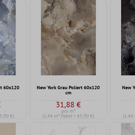
rt 60x120
New York Grau Poliert 60x120
New Y
cm
€
31,88 €
pro m²
5,90 €)
(1.44 m² Paket = 45,90 €)
(1.44