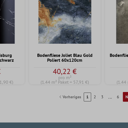
isburg
Bodenfliese Joliet Blau Gold
Bodenfli
Schwarz
Poliert 60x120cm
€
40,22 €
pro m²
1,90 €)
(1.44 m² Paket = 57,91 €)
(1.44
...
Vorheriges
1
2
3
6
N