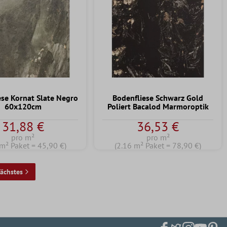
ese Kornat Slate Negro
Bodenfliese Schwarz Gold
60x120cm
Poliert Bacalod Marmoroptik
31,88 €
36,53 €
pro m²
pro m²
 m² Paket = 45,90 €)
(2.16 m² Paket = 78,90 €)
ächstes