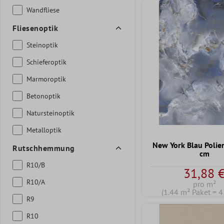
Wandfliese
Fliesenoptik
Steinoptik
Schieferoptik
Marmoroptik
Betonoptik
Natursteinoptik
Metalloptik
New York Blau Polie
Rutschhemmung
cm
R10/B
31,88 
R10/A
pro m²
(1.44 m² Paket = 4
R9
R10