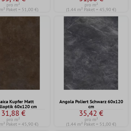
pro m²
pro m²
 m² Paket = 51,00 €)
(1.44 m² Paket = 45,90 €)
aica Kupfer Matt
Angola Poliert Schwarz 60x120
lloptik 60x120 cm
cm
31,88 €
35,42 €
pro m²
pro m²
 m² Paket = 45,90 €)
(1.44 m² Paket = 51,00 €)