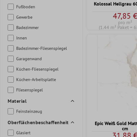
Kolossal Hellgrau 
Fußboden
47,85 
Gewerbe
pro m²
(1.44 m² Paket = 6
Badezimmer
Innen
Badezimmer-Fliesenspiegel
Garagenwand
Küchen-Fliesenspiegel
Küchen-Arbeitsplatte
Fliesenspiegel
Material
Feinsteinzeug
Oberflächenbeschaffenheit
Epic Weiß Gold Mat
cm
Glasiert
31,88 