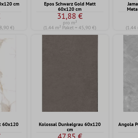
60x120 cm
Epos Schwarz Gold Matt
Jama
60x120 cm
Meta
€
31,88 €
pro m²
8,90 €)
(1.44 m² Paket = 45,90 €)
(1.44
t 60x120
Kolossal Dunkelgrau 60x120
Angola P
cm
€
47,85 €