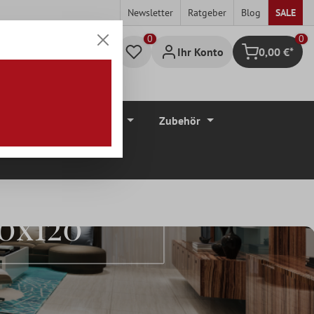
Newsletter
Ratgeber
Blog
SALE
0
Ihr Konto
0,00 €*
Warenkorb
düre
Bodenbeläge
Zubehör
60x120