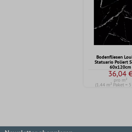
Bodenfliesen Lou
Statuario Poliert 
60x120cm
36,04 
pro m²
(1.44 m² Paket = 5