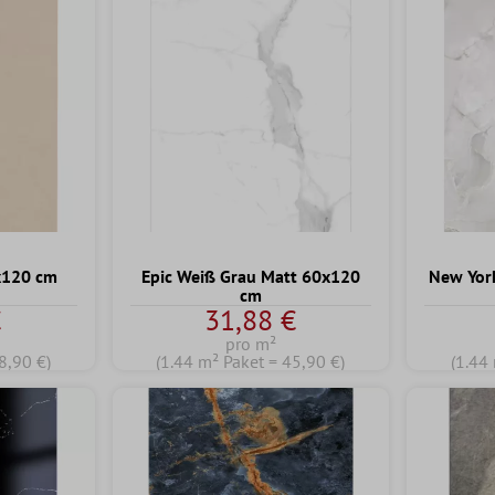
x120 cm
Epic Weiß Grau Matt 60x120
New Yor
cm
€
31,88 €
pro m²
8,90 €)
(1.44 m² Paket = 45,90 €)
(1.44