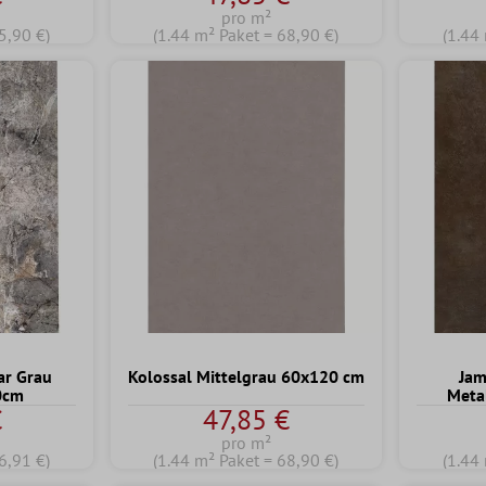
pro m²
5,90 €)
(1.44 m² Paket = 68,90 €)
(1.44
ar Grau
Kolossal Mittelgrau 60x120 cm
Jam
0cm
Meta
€
47,85 €
pro m²
6,91 €)
(1.44 m² Paket = 68,90 €)
(1.44