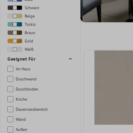
Schwarz
Beige
Türkis
Braun
Gold
Weiß
Geeignet Für
Im Haus
Duschwand
Duschboden
Küche
Dauernassbereich
Wand
Außen