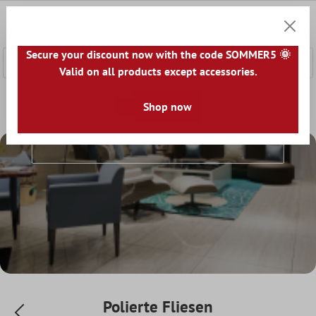
nhalt springen
0
Warenk
Secure your discount now with the code SOMMER5 🌞
Valid on all products except accessories.
Home
Fliesenwelt
Fliesen nach Oberflächenstruktur
Shop now
Po
Polierte Fliesen
Polierte Fliesen