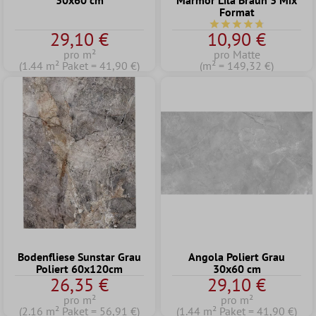
30x60 cm
Marmor Lila Braun 3 Mix
Format
Durchschnittliche Bew
29,10 €
10,90 €
pro m²
pro Matte
(1.44 m² Paket = 41,90 €)
(m² = 149,32 €)
Bodenfliese Sunstar Grau
Angola Poliert Grau
Poliert 60x120cm
30x60 cm
26,35 €
29,10 €
pro m²
pro m²
(2.16 m² Paket = 56,91 €)
(1.44 m² Paket = 41,90 €)