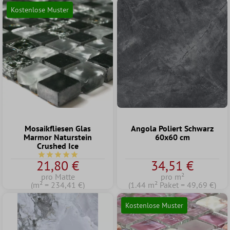
Kostenlose Muster
Mosaikfliesen Glas
Angola Poliert Schwarz
Marmor Naturstein
60x60 cm
Crushed Ice
Durchschnittliche Bewertung von 5 von 5 Sternen
21,80 €
34,51 €
pro Matte
pro m²
(m² = 234,41 €)
(1.44 m² Paket = 49,69 €)
Kostenlose Muster