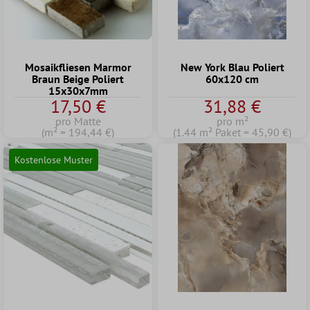
Mosaikfliesen Marmor
New York Blau Poliert
Braun Beige Poliert
60x120 cm
15x30x7mm
17,50 €
31,88 €
pro Matte
pro m²
(m² = 194,44 €)
(1.44 m² Paket = 45,90 €)
Kostenlose Muster