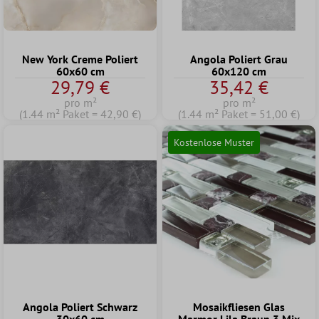
New York Creme Poliert
Angola Poliert Grau
60x60 cm
60x120 cm
29,79 €
35,42 €
pro m²
pro m²
(1.44 m² Paket = 42,90 €)
(1.44 m² Paket = 51,00 €)
Kostenlose Muster
Angola Poliert Schwarz
Mosaikfliesen Glas