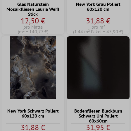
Glas Naturstein
New York Grau Poliert
Mosaikfliesen Lauria Weiß
60x120 cm
Stick
12,50 €
31,88 €
pro Matte
pro m²
(m² = 140,77 €)
(1.44 m² Paket = 45,90 €)
New York Schwarz Poliert
Bodenfliesen Blackburn
60x120 cm
Schwarz Uni Poliert
60x60cm
31,88 €
31,95 €