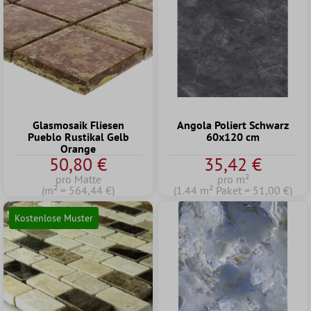
Glasmosaik Fliesen
Angola Poliert Schwarz
Pueblo Rustikal Gelb
60x120 cm
Orange
50,80 €
35,42 €
pro Matte
pro m²
(m² = 564,44 €)
(1.44 m² Paket = 51,00 €)
Kostenlose Muster