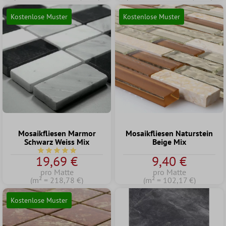
Kostenlose Muster
Kostenlose Muster
Mosaikfliesen Marmor
Mosaikfliesen Naturstein
Schwarz Weiss Mix
Beige Mix
Durchschnittliche Bewertung von 5 von 5 Sternen
19,69 €
9,40 €
pro Matte
pro Matte
(m² = 218,78 €)
(m² = 102,17 €)
Kostenlose Muster