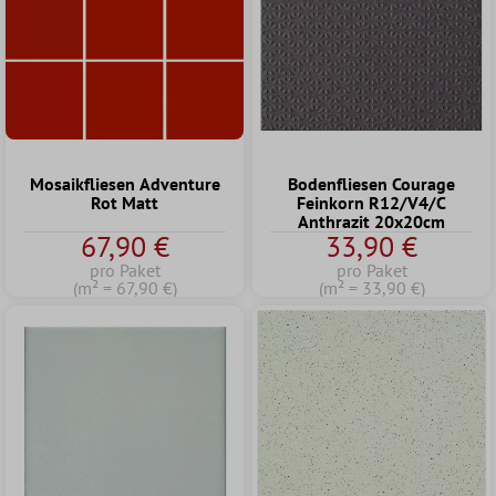
Mosaikfliesen Adventure
Bodenfliesen Courage
Rot Matt
Feinkorn R12/V4/C
Anthrazit 20x20cm
67,90 €
33,90 €
pro Paket
pro Paket
(m² = 67,90 €)
(m² = 33,90 €)