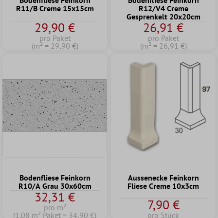
Bodenfliese Feinkorn
Bodenfliese Feinkorn
R11/B Creme 15x15cm
R12/V4 Creme
Gesprenkelt 20x20cm
29,90 €
26,91 €
pro Paket
pro Paket
(m² = 29,90 €)
(m² = 26,91 €)
Bodenfliese Feinkorn
Aussenecke Feinkorn
R10/A Grau 30x60cm
Fliese Creme 10x3cm
32,31 €
7,90 €
pro m²
(1.08 m² Paket = 34,90 €)
pro Stück