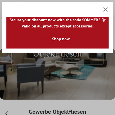
nhalt springen
0
Warenk
Secure your discount now with the code SOMMER5 🌞
Valid on all products except accessories.
Home
Bodenfliesen
Räume
Shop now
Gewerbe Objektfliesen
Gewerbe
Objektfliesen
Gewerbe Objektfliesen