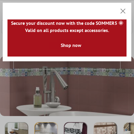
nhalt springen
0
Warenk
Secure your discount now with the code SOMMER5 🌞
Valid on all products except accessories.
Home
Fliesenbordüre
Shop now
Fliesenbordüre