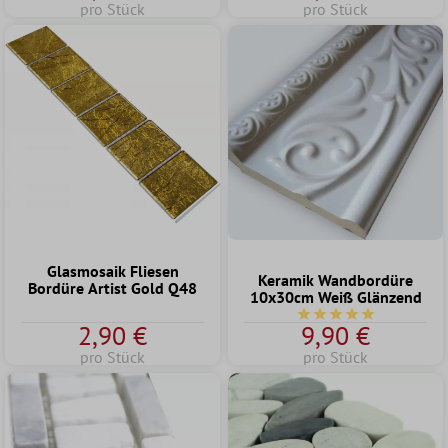
pro Stück
pro Stück
Glasmosaik Fliesen
Keramik Wandbordüre
Bordüre Artist Gold Q48
10x30cm Weiß Glänzend
Durchschnittliche Bew
2,90 €
9,90 €
pro Stück
pro Stück