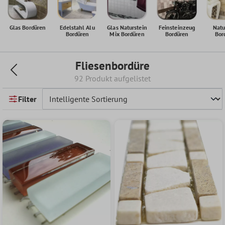
Glas Bordüren
Edelstahl Alu
Glas Naturstein
Feinsteinzeug
Natu
Bordüren
Mix Bordüren
Bordüren
Bor
Fliesenbordüre
92 Produkt aufgelistet
Filter