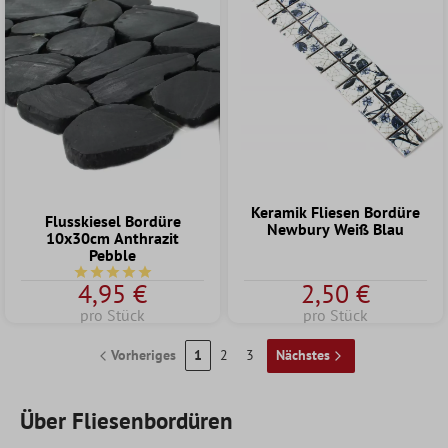
Keramik Fliesen Bordüre
Flusskiesel Bordüre
Newbury Weiß Blau
10x30cm Anthrazit
Pebble
Durchschnittliche Bewertung von 5 von 5 Sternen
4,95 €
2,50 €
pro Stück
pro Stück
Vorheriges
1
2
3
Nächstes
Über Fliesenbordüren