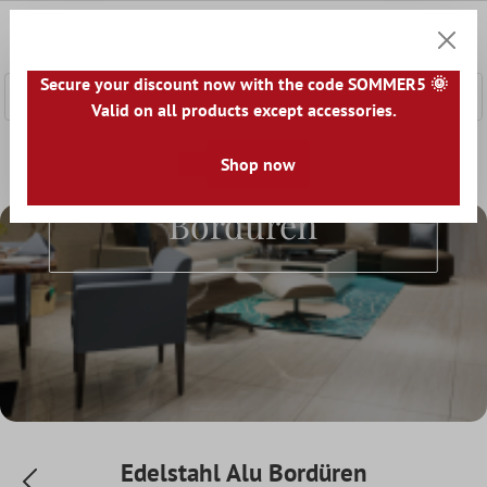
nhalt springen
0
Warenk
Secure your discount now with the code SOMMER5 🌞
Valid on all products except accessories.
Home
Fliesenbordüre
Shop now
Edelstahl Alu Bordüren
Edelstahl Alu
Bordüren
Edelstahl Alu Bordüren