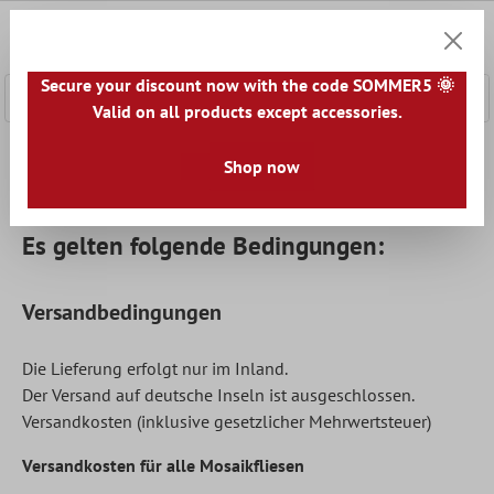
nhalt springen
0
Warenk
Secure your discount now with the code SOMMER5 🌞
Valid on all products except accessories.
Home
Informationen
Shop now
Zahlung und Versand
Es gelten folgende Bedingungen:
Versandbedingungen
Die Lieferung erfolgt nur im Inland.
Der Versand auf deutsche Inseln ist ausgeschlossen.
Versandkosten (inklusive gesetzlicher Mehrwertsteuer)
Versandkosten für alle
Mosaikfliesen