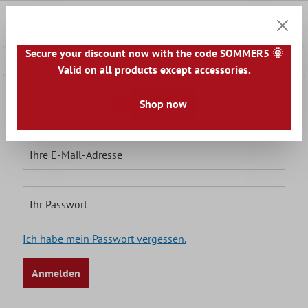
nhalt springen
0
Warenk
Secure your discount now with the code SOMMER5 🌞
Valid on all products except accessories.
Ich bin bereits Kunde
Shop now
Einloggen mit E-Mail-Adresse und Passwort
Ihre E-Mail-Adresse
Ihr Passwort
Ich habe mein Passwort vergessen.
Anmelden