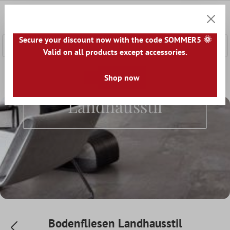
nhalt springen
0
Warenk
Secure your discount now with the code SOMMER5 🌞
Valid on all products except accessories.
Home
Bodenfliesen
Stil
Shop now
Bodenfliesen Landhausstil
Bodenfliesen
Landhausstil
Bodenfliesen Landhausstil