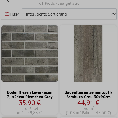
61 Produkt aufgelistet
Filter
Bodenfliesen Leverkusen
Bodenfliesen Zementoptik
7,1x24cm Riemchen Grey
Sambuco Grau 30x90cm
35,90 €
44,91 €
pro Paket
pro m²
(m² = 59,83 €)
(1.08 m² Paket = 48,50 €)