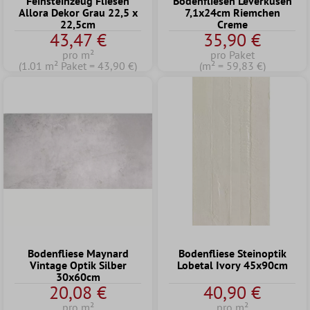
Feinsteinzeug Fliesen
Bodenfliesen Leverkusen
Allora Dekor Grau 22,5 x
7,1x24cm Riemchen
22,5cm
Creme
43,47 €
35,90 €
pro m²
pro Paket
(1.01 m² Paket = 43,90 €)
(m² = 59,83 €)
Bodenfliese Maynard
Bodenfliese Steinoptik
Vintage Optik Silber
Lobetal Ivory 45x90cm
30x60cm
20,08 €
40,90 €
pro m²
pro m²