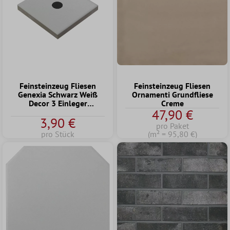
Feinsteinzeug Fliesen
Feinsteinzeug Fliesen
Genexia Schwarz Weiß
Ornamenti Grundfliese
Decor 3 Einleger
Creme
47,90 €
4,6x4,6cm
3,90 €
pro Paket
pro Stück
(m² = 95,80 €)