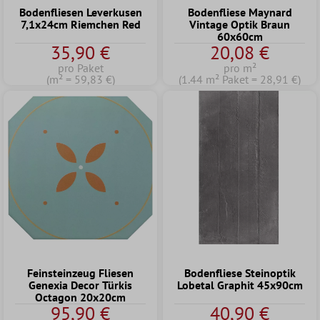
Bodenfliesen Leverkusen
Bodenfliese Maynard
7,1x24cm Riemchen Red
Vintage Optik Braun
60x60cm
35,90 €
20,08 €
pro Paket
pro m²
(m² = 59,83 €)
(1.44 m² Paket = 28,91 €)
Feinsteinzeug Fliesen
Bodenfliese Steinoptik
Genexia Decor Türkis
Lobetal Graphit 45x90cm
Octagon 20x20cm
95,90 €
40,90 €