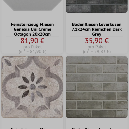
Feinsteinzeug Fliesen
Bodenfliesen Leverkusen
Genexia Uni Creme
7,1x24cm Riemchen Dark
Octagon 20x20cm
Grey
81,90 €
35,90 €
pro Paket
pro Paket
(m² = 81,90 €)
(m² = 59,83 €)