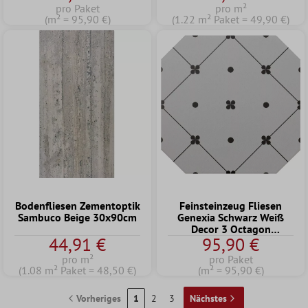
pro Paket
pro m²
(m² = 95,90 €)
(1.22 m² Paket = 49,90 €)
Bodenfliesen Zementoptik
Feinsteinzeug Fliesen
Sambuco Beige 30x90cm
Genexia Schwarz Weiß
Decor 3 Octagon
44,91 €
95,90 €
20x20cm
pro m²
pro Paket
(1.08 m² Paket = 48,50 €)
(m² = 95,90 €)
Vorheriges
1
2
3
Nächstes