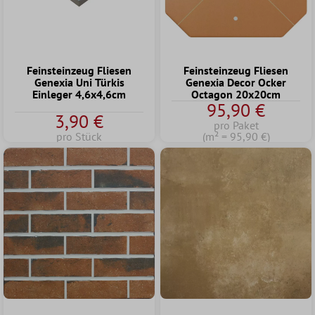
Feinsteinzeug Fliesen
Feinsteinzeug Fliesen
Genexia Uni Türkis
Genexia Decor Ocker
Einleger 4,6x4,6cm
Octagon 20x20cm
95,90 €
3,90 €
pro Paket
pro Stück
(m² = 95,90 €)