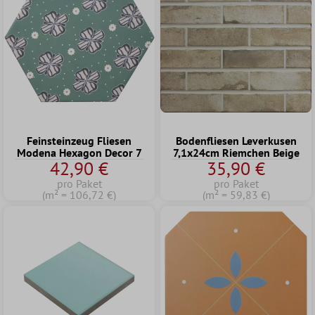
Feinsteinzeug Fliesen
Bodenfliesen Leverkusen
Modena Hexagon Decor 7
7,1x24cm Riemchen Beige
42,90 €
35,90 €
pro Paket
pro Paket
(m² = 106,72 €)
(m² = 59,83 €)