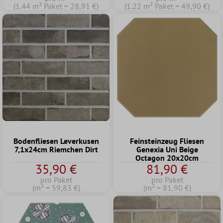
(1.44 m² Paket = 28,91 €)
(1.22 m² Paket = 49,90 €)
Bodenfliesen Leverkusen
Feinsteinzeug Fliesen
7,1x24cm Riemchen Dirt
Genexia Uni Beige
Octagon 20x20cm
35,90 €
81,90 €
pro Paket
pro Paket
(m² = 59,83 €)
(m² = 81,90 €)