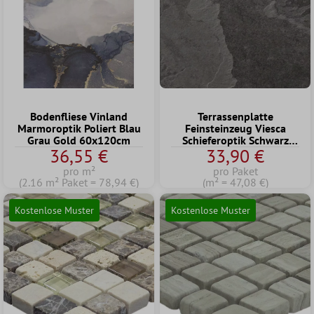
Bodenfliese Vinland
Terrassenplatte
Marmoroptik Poliert Blau
Feinsteinzeug Viesca
Grau Gold 60x120cm
Schieferoptik Schwarz
36,55 €
33,90 €
60x60x2 cm
pro m²
pro Paket
(2.16 m² Paket = 78,94 €)
(m² = 47,08 €)
Kostenlose Muster
Kostenlose Muster