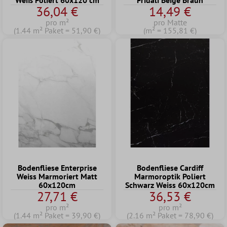
Weiß Poliert 60x120 cm
Fridali Beige Braun
36,04 €
14,49 €
pro m²
pro Matte
(1.44 m² Paket = 51,90 €)
(m² = 155,81 €)
Bodenfliese Enterprise
Bodenfliese Cardiff
Weiss Marmoriert Matt
Marmoroptik Poliert
60x120cm
Schwarz Weiss 60x120cm
27,71 €
36,53 €
pro m²
pro m²
(1.44 m² Paket = 39,90 €)
(2.16 m² Paket = 78,90 €)