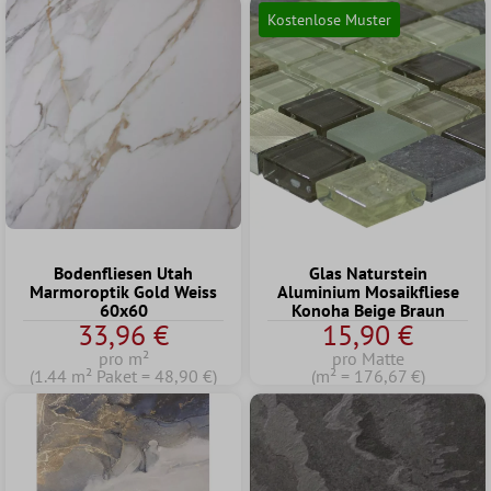
Kostenlose Muster
Bodenfliesen Utah
Glas Naturstein
Marmoroptik Gold Weiss
Aluminium Mosaikfliese
60x60
Konoha Beige Braun
33,96 €
15,90 €
pro m²
pro Matte
(1.44 m² Paket = 48,90 €)
(m² = 176,67 €)