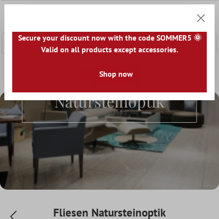
nhalt springen
0
Warenk
Secure your discount now with the code SOMMER5 🌞
Valid on all products except accessories.
Home
Fliesenwelt
Fliesen nach Optik
Shop now
Fliesen Naturstei
Fliesen
Natursteinoptik
Fliesen Natursteinoptik