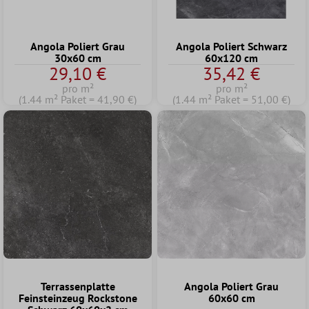
Angola Poliert Grau
Angola Poliert Schwarz
30x60 cm
60x120 cm
29,10 €
35,42 €
pro m²
pro m²
(1.44 m² Paket = 41,90 €)
(1.44 m² Paket = 51,00 €)
Terrassenplatte
Angola Poliert Grau
Feinsteinzeug Rockstone
60x60 cm