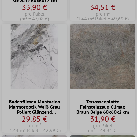
Schwarz 60x60x2 cm
33,90 €
34,51 €
pro Paket
pro m²
(m² = 47,08 €)
(1.44 m² Paket = 49,69 €)
Tipp
Bodenfliesen Montacino
Terrassenplatte
Marmoroptik Weiß Grau
Feinsteinzeug Climax
Poliert Glänzend
Braun Beige 60x60x2 cm
29,85 €
31,90 €
60x120cm
pro m²
pro Paket
(1.44 m² Paket = 42,99 €)
(m² = 44,31 €)