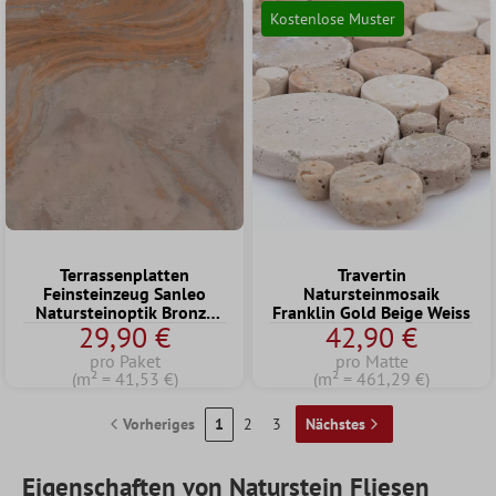
Kostenlose Muster
Terrassenplatten
Travertin
Feinsteinzeug Sanleo
Natursteinmosaik
Natursteinoptik Bronze
Franklin Gold Beige Weiss
29,90 €
42,90 €
60x60x2cm
pro Paket
pro Matte
(m² = 41,53 €)
(m² = 461,29 €)
Vorheriges
1
2
3
Nächstes
Eigenschaften von Naturstein Fliesen