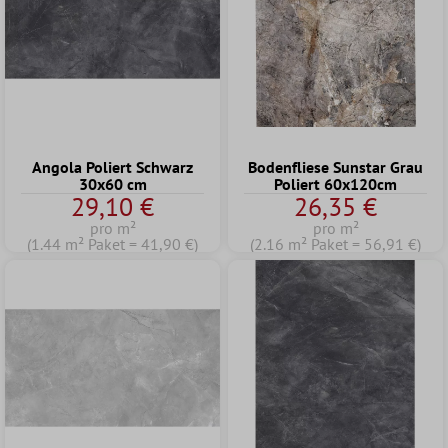
Angola Poliert Schwarz
Bodenfliese Sunstar Grau
30x60 cm
Poliert 60x120cm
29,10 €
26,35 €
pro m²
pro m²
(1.44 m² Paket = 41,90 €)
(2.16 m² Paket = 56,91 €)