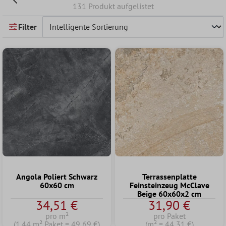
131 Produkt aufgelistet
Filter
Angola Poliert Schwarz
Terrassenplatte
60x60 cm
Feinsteinzeug McClave
Beige 60x60x2 cm
34,51 €
31,90 €
pro m²
pro Paket
(1.44 m² Paket = 49,69 €)
(m² = 44,31 €)