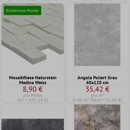
Kostenlose Muster
Mosaikfliese Naturstein
Angola Poliert Grau
Medina Weiss
60x120 cm
8,90 €
35,42 €
pro Matte
pro m²
(m² = 101,14 €)
(1.44 m² Paket = 51,00 €)