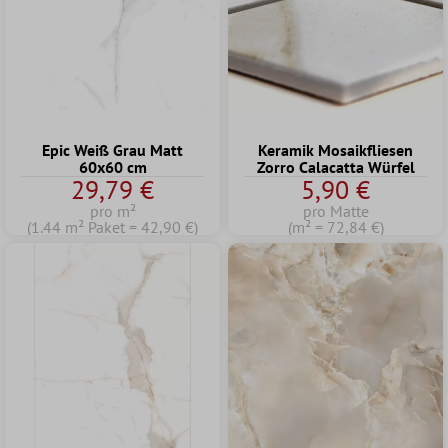
Epic Weiß Grau Matt
Keramik Mosaikfliesen
60x60 cm
Zorro Calacatta Würfel
29,79 €
5,90 €
pro m²
pro Matte
(1.44 m² Paket = 42,90 €)
(m² = 72,84 €)