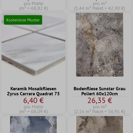
pro Matte
pro m²
(m² = 68,82 €)
(1.44 m² Paket = 42,90 €)
Kostenlose Muster
Keramik Mosaikfliesen
Bodenfliese Sunstar Grau
Zyrus Carrara Quadrat 73
Poliert 60x120cm
6,40 €
26,35 €
pro Matte
pro m²
(m² = 68,09 €)
(2.16 m² Paket = 56,91 €)