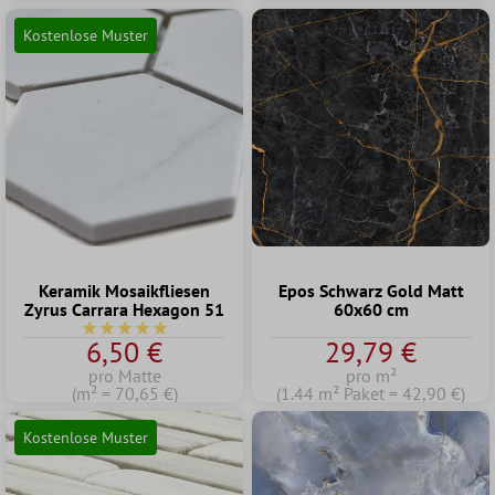
Kostenlose Muster
Keramik Mosaikfliesen
Epos Schwarz Gold Matt
Zyrus Carrara Hexagon 51
60x60 cm
Durchschnittliche Bewertung von 5 von 5 Sternen
6,50 €
29,79 €
pro Matte
pro m²
(m² = 70,65 €)
(1.44 m² Paket = 42,90 €)
Kostenlose Muster