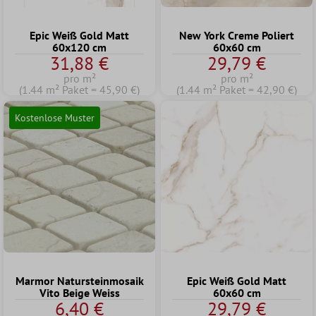
Epic Weiß Gold Matt
New York Creme Poliert
60x120 cm
60x60 cm
31,88 €
29,79 €
pro m²
pro m²
(1.44 m² Paket = 45,90 €)
(1.44 m² Paket = 42,90 €)
Kostenlose Muster
Marmor Natursteinmosaik
Epic Weiß Gold Matt
Vito Beige Weiss
60x60 cm
6,40 €
29,79 €