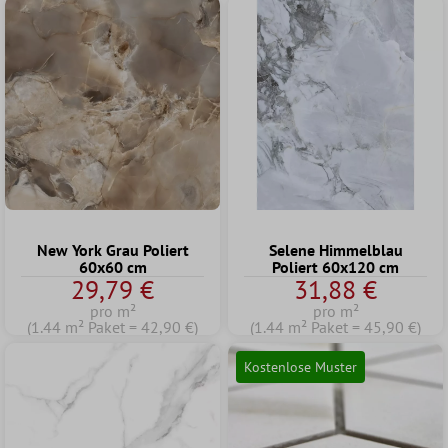
New York Grau Poliert
Selene Himmelblau
60x60 cm
Poliert 60x120 cm
29,79 €
31,88 €
pro m²
pro m²
(1.44 m² Paket = 42,90 €)
(1.44 m² Paket = 45,90 €)
Kostenlose Muster