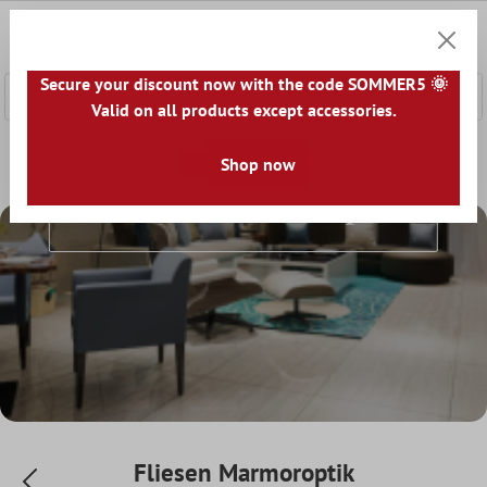
nhalt springen
0
Warenk
Secure your discount now with the code SOMMER5 🌞
Valid on all products except accessories.
Home
Fliesenwelt
Fliesen nach Optik
Shop now
Fliesen Marmorop
Fliesen Marmoroptik
Fliesen Marmoroptik