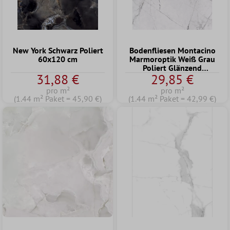
New York Schwarz Poliert
Bodenfliesen Montacino
60x120 cm
Marmoroptik Weiß Grau
Poliert Glänzend
31,88 €
29,85 €
60x120cm
pro m²
pro m²
(1.44 m² Paket = 45,90 €)
(1.44 m² Paket = 42,99 €)