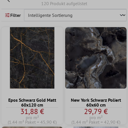
120 Produkt aufgelistet
Filter
Epos Schwarz Gold Matt
New York Schwarz Poliert
60x120 cm
60x60 cm
31,88 €
29,79 €
pro m²
pro m²
(1.44 m² Paket = 45,90 €)
(1.44 m² Paket = 42,90 €)