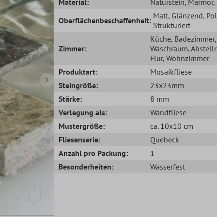
Material:
Naturstein
, Marmor
,
Matt
, Glänzend
, Pol
Oberflächenbeschaffenheit:
Strukturiert
Küche
, Badezimmer
,
Zimmer:
Waschraum
, Abstel
Flur
, Wohnzimmer
Produktart:
Mosaikfliese
Steingröße:
23x23mm
Stärke:
8 mm
Verlegung als:
Wandfliese
Mustergröße:
ca. 10x10 cm
Fliesenserie:
Quebeck
Anzahl pro Packung:
1
Besonderheiten:
Wasserfest