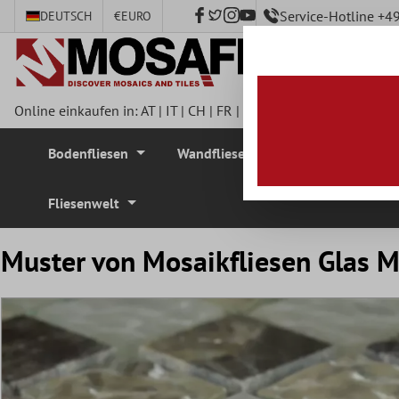
Service-Hotline +
DEUTSCH
€
EURO
nhalt springen
Online einkaufen in:
AT
|
IT
|
CH
|
FR
|
DE
|
UK
|
CZ
|
SE
|
DK
|
BE
Bodenfliesen
Wandfliesen
Mosaikfliesen
Fliesenwelt
Muster von Mosaikfliesen Glas 