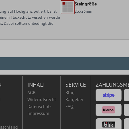
Steingröße
ng auf Hochglanz poliert. Es ist
23x23mm
t einem Fleckschutz versehen wurde
. Dabei sollten unbedingt die
N
INHALT
SERVICE
ZAHLUNGSM
AGB
Blog
d
Widerrufsrecht
Ratgeber
Datenschutz
FAQ
Impressum
utschland