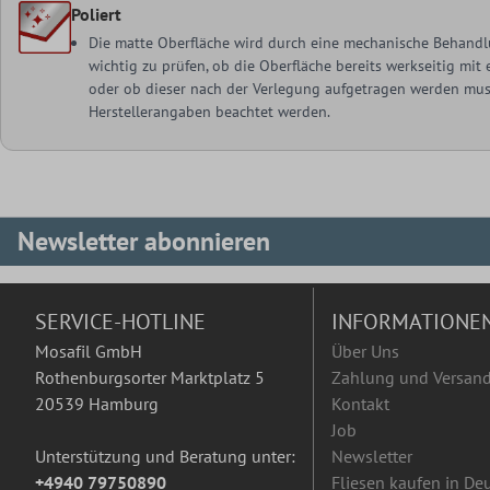
Poliert
Die matte Oberfläche wird durch eine mechanische Behandlu
wichtig zu prüfen, ob die Oberfläche bereits werkseitig mi
oder ob dieser nach der Verlegung aufgetragen werden muss
Herstellerangaben beachtet werden.
Newsletter abonnieren
SERVICE-HOTLINE
INFORMATIONE
Mosafil GmbH
Über Uns
Rothenburgsorter Marktplatz 5
Zahlung und Versan
20539 Hamburg
Kontakt
Job
Unterstützung und Beratung unter:
Newsletter
+4940 79750890
Fliesen kaufen in De