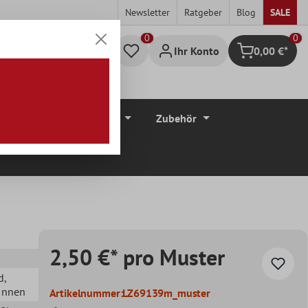
Newsletter
Ratgeber
Blog
SALE
0
Ihr Konto
0,00 €*
Warenkorb
düre
Bodenbeläge
Zubehör
2,50 €* pro Muster
d
,
 Innen
Artikelnummer:
LZ69139m_muster