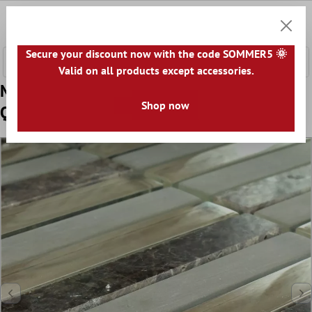
nhalt springen
0
Warenk
Secure your discount now with the code SOMMER5 🌞
Valid on all products except accessories.
Muster von Mosaikfliesen Glas Marmor
Shop now
Quebeck Braun